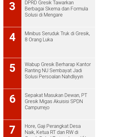
DPRD Gresik Tawarkan
3
Berbagai Skema dan Formula
Solusi di Mengare
Minibus Seruduk Truk di Gresik,
4
8 Orang Luka
Wabup Gresik Berharap Kantor
5
Ranting NU Sembayat Jadi
Solusi Persoalan Nahdliyyin
Sepakat Masukan Dewan, PT
6
Gresik Migas Akuisisi SPDN
Campurrejo
Hore, Gaji Perangkat Desa
7
Naik, Ketua RT dan RW di