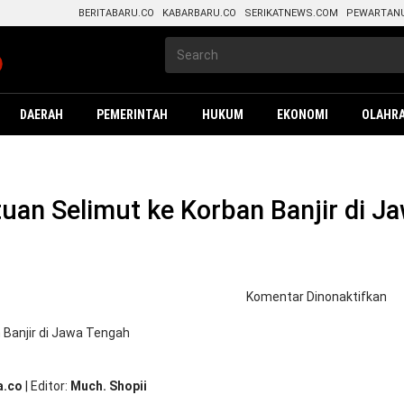
BERITABARU.CO
KABARBARU.CO
SERIKATNEWS.COM
PEWARTAN
DAERAH
PEMERINTAH
HUKUM
EKONOMI
OLAHR
tuan Selimut ke Korban Banjir di J
pa
Komentar Dinonaktifkan
Po
Gre
Kir
Ba
Se
a.co
|
Editor
Much. Shopii
ke