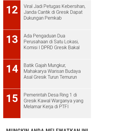
Viral Jadi Petugas Kebersihan,
12
Janda Cantik di Gresik Dapat
Dukungan Pemkab
Ada Pengaduan Dua
13
Perusahaan di Satu Lokasi,
Komisi I DPRD Gresik Bakal
Sidak ke PT Aplus Pacific
Batik Gajah Mungkur,
14
Mahakarya Warisan Budaya
Asal Gresik Turun Temurun
Pemerintah Desa Ring 1 di
15
Gresik Kawal Warganya yang
Melamar Kerja di PTFI