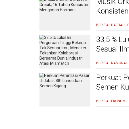
Musik Ork
Konsiste
BERITA
DAERAH
33,5 % Lu
Sesuai Il
Bersama D
BERITA
NASIONAL
Perkuat P
Semen Ku
BERITA
EKONOMI