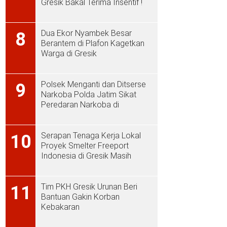
Gresik Bakal Terima Insentif !
Dua Ekor Nyambek Besar
8
Berantem di Plafon Kagetkan
Warga di Gresik
Polsek Menganti dan Ditserse
9
Narkoba Polda Jatim Sikat
Peredaran Narkoba di
Menganti
Serapan Tenaga Kerja Lokal
10
Proyek Smelter Freeport
Indonesia di Gresik Masih
Rendah
Tim PKH Gresik Urunan Beri
11
Bantuan Gakin Korban
Kebakaran