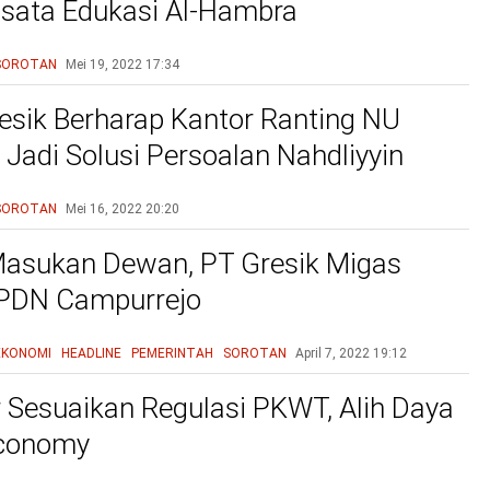
sata Edukasi Al-Hambra
SOROTAN
Mei 19, 2022
17:34
sik Berharap Kantor Ranting NU
Jadi Solusi Persoalan Nahdliyyin
SOROTAN
Mei 16, 2022
20:20
asukan Dewan, PT Gresik Migas
SPDN Campurrejo
EKONOMI
HEADLINE
PEMERINTAH
SOROTAN
April 7, 2022
19:12
Sesuaikan Regulasi PKWT, Alih Daya
Economy