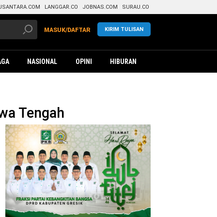
USANTARA.COM
LANGGAR.CO
JOBNAS.COM
SURAU.CO
KIRIM TULISAN
MASUK/DAFTAR
AGA
NASIONAL
OPINI
HIBURAN
awa Tengah
da
lres
sik
im
ntuan
limut