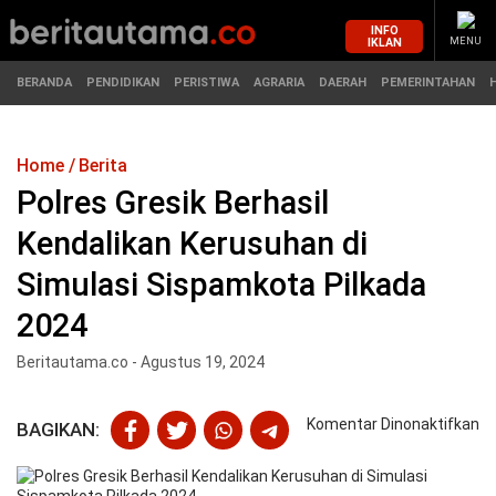
INFO
IKLAN
MENU
BERANDA
PENDIDIKAN
PERISTIWA
AGRARIA
DAERAH
PEMERINTAHAN
Home
Berita
MASUK
Polres Gresik Berhasil
Kendalikan Kerusuhan di
BERANDA
PENDIDIKAN
Simulasi Sispamkota Pilkada
PERISTIWA
HUKUM
2024
AGRARIA
EKONOMI
Beritautama.co - Agustus 19, 2024
DAERAH
OLAHRAGA
pa
Komentar Dinonaktifkan
BAGIKAN:
Po
PEMERINTAHAN
PENDIDIKAN
Gr
Be