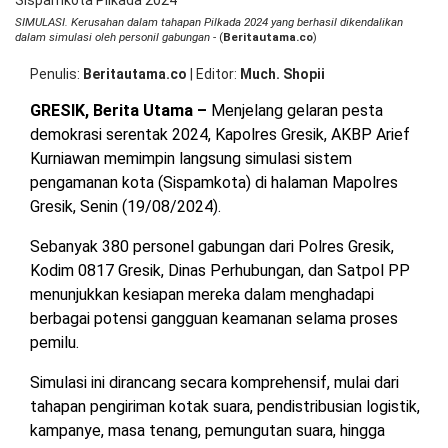
Ke
OPINI
HIBURAN
SIMULASI. Kerusahan dalam tahapan Pilkada 2024 yang berhasil dikendalikan
Ke
dalam simulasi oleh personil gabungan
- (
Beritautama.co
)
di
Si
Penulis
Beritautama.co
|
Editor
Much. Shopii
Si
BERITABARU.CO
KABARBARU.CO
SERIKATNEWS.COM
PEWARTANUSANTARA.COM
LANGGAR.CO
JOBNAS.COM
SURAU.CO
Pi
GRESIK, Berita Utama –
Menjelang gelaran pesta
20
demokrasi serentak 2024, Kapolres Gresik, AKBP Arief
REDAKSI
TENTANG
KERJASAMA
PEDOMAN
Kurniawan memimpin langsung simulasi sistem
KAMI
MEDIA
pengamanan kota (Sispamkota) di halaman Mapolres
CYBER
Gresik, Senin (19/08/2024).
Sebanyak 380 personel gabungan dari Polres Gresik,
Kodim 0817 Gresik, Dinas Perhubungan, dan Satpol PP
menunjukkan kesiapan mereka dalam menghadapi
berbagai potensi gangguan keamanan selama proses
pemilu.
Simulasi ini dirancang secara komprehensif, mulai dari
tahapan pengiriman kotak suara, pendistribusian logistik,
kampanye, masa tenang, pemungutan suara, hingga