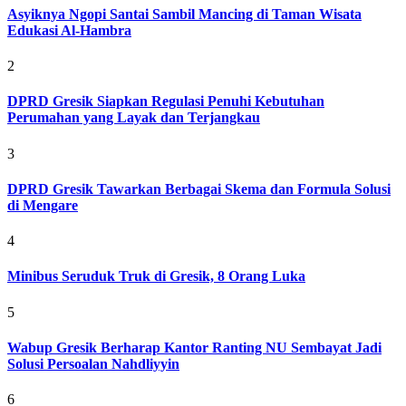
Asyiknya Ngopi Santai Sambil Mancing di Taman Wisata
Edukasi Al-Hambra
2
DPRD Gresik Siapkan Regulasi Penuhi Kebutuhan
Perumahan yang Layak dan Terjangkau
3
DPRD Gresik Tawarkan Berbagai Skema dan Formula Solusi
di Mengare
4
Minibus Seruduk Truk di Gresik, 8 Orang Luka
5
Wabup Gresik Berharap Kantor Ranting NU Sembayat Jadi
Solusi Persoalan Nahdliyyin
6