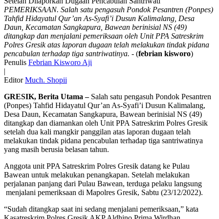
PEMERIKSAAN. Salah satu pengasuh Pondok Pesantren (Ponpes)
Tahfid Hidayatul Qur’an As-Syafi’i Dusun Kalimalang, Desa
Daun, Kecamatan Sangkapura, Bawean berinisial NS (49)
ditangkap dan menjalani pemeriksaan oleh Unit PPA Satreskrim
Polres Gresik atas laporan dugaan telah melakukan tindak pidana
pencabulan terhadap tiga santriwatinya.
- (
febrian kisworo
)
Penulis
Febrian Kisworo Aji
|
Editor
Much. Shopii
GRESIK, Berita Utama –
Salah satu pengasuh Pondok Pesantren
(Ponpes) Tahfid Hidayatul Qur’an As-Syafi’i Dusun Kalimalang,
Desa Daun, Kecamatan Sangkapura, Bawean berinisial NS (49)
ditangkap dan diamankan oleh Unit PPA Satreskrim Polres Gresik
setelah dua kali mangkir panggilan atas laporan dugaan telah
melakukan tindak pidana pencabulan terhadap tiga santriwatinya
yang masih berusia belasan tahun.
Anggota unit PPA Satreskrim Polres Gresik datang ke Pulau
Bawean untuk melakukan penangkapan. Setelah melakukan
perjalanan panjang dari Pulau Bawean, terduga pelaku langsung
menjalani pemeriksaan di Mapolres Gresik, Sabtu (23/12/2022).
“Sudah ditangkap saat ini sedang menjalani pemeriksaan,” kata
Kasatreskrim Polres Gresik AKP Aldhino Prima Wirdhan.