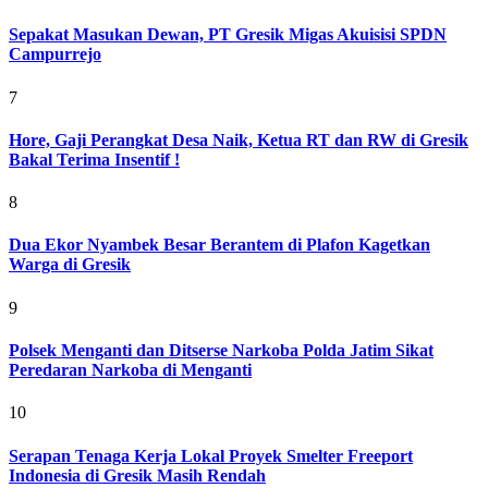
Sepakat Masukan Dewan, PT Gresik Migas Akuisisi SPDN
Campurrejo
7
Hore, Gaji Perangkat Desa Naik, Ketua RT dan RW di Gresik
Bakal Terima Insentif !
8
Dua Ekor Nyambek Besar Berantem di Plafon Kagetkan
Warga di Gresik
9
Polsek Menganti dan Ditserse Narkoba Polda Jatim Sikat
Peredaran Narkoba di Menganti
10
Serapan Tenaga Kerja Lokal Proyek Smelter Freeport
Indonesia di Gresik Masih Rendah