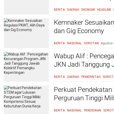
BERITA
DAERAH
EKONOMI
HEADLINE
Kemnaker Sesuaikan 
dan Gig Economy
BERITA
NASIONAL
SOROTAN
Agustus 
Wabup Alif : Pence
JKN Jadi Tanggung 
Kepentingan
BERITA
DAERAH
PEMERINTAH
SOROT
Perkuat Pendekatan
Perguruan Tinggi Mil
Kebutuhan Dunia Ke
BERITA
NASIONAL
PENDIDIKAN
SOROT