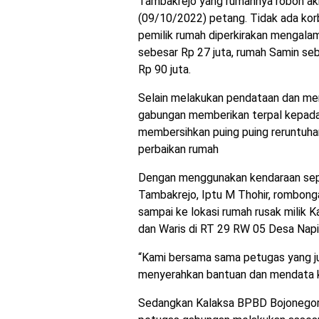
Tambakrejo yang rumahnya roboh akib
(09/10/2022) petang. Tidak ada kor
pemilik rumah diperkirakan mengalam
sebesar Rp 27 juta, rumah Samin se
Rp 90 juta.
Selain melakukan pendataan dan m
gabungan memberikan terpal kepada
membersihkan puing puing reruntuh
perbaikan rumah
Dengan menggunakan kendaraan sepe
Tambakrejo, Iptu M Thohir, rombong
sampai ke lokasi rumah rusak milik 
dan Waris di RT 29 RW 05 Desa Nap
“Kami bersama sama petugas yang j
menyerahkan bantuan dan mendata ker
Sedangkan Kalaksa BPBD Bojonegoro