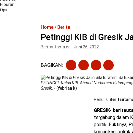
Hiburan
Opini
Home
Berita
Petinggi KIB di Gresik J
Beritautama.co - Juni 26, 2022
BAGIKAN:
PETINGGI. Ketua KIB, Ahmad Nurhamim didampingi K
Gresik.
- (
febrian k
)
Penulis
Beritautam
GRESIK- beritaut
tergabung dalam Ko
politik. Buktinya,
komunikasi politik