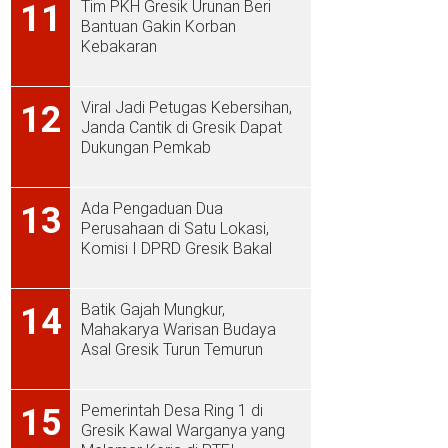
Tim PKH Gresik Urunan Beri
11
Bantuan Gakin Korban
Kebakaran
Viral Jadi Petugas Kebersihan,
12
Janda Cantik di Gresik Dapat
Dukungan Pemkab
Ada Pengaduan Dua
13
Perusahaan di Satu Lokasi,
Komisi I DPRD Gresik Bakal
Sidak ke PT Aplus Pacific
Batik Gajah Mungkur,
14
Mahakarya Warisan Budaya
Asal Gresik Turun Temurun
Pemerintah Desa Ring 1 di
15
Gresik Kawal Warganya yang