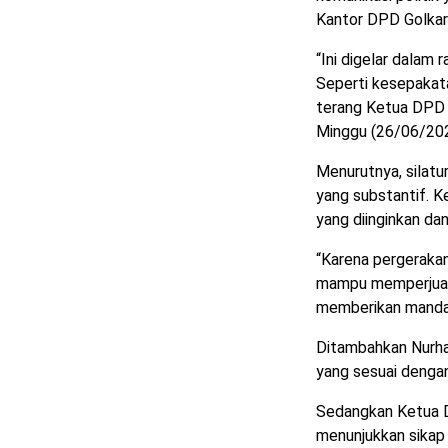
Kantor DPD Golkar
“Ini digelar dalam
Seperti kesepakat
terang Ketua DPD 
Minggu (26/06/202
Menurutnya, silat
yang substantif. K
yang diinginkan da
“Karena pergerakan 
mampu memperjuan
memberikan mandat 
Ditambahkan Nurha
yang sesuai deng
Sedangkan Ketua D
menunjukkan sikap 