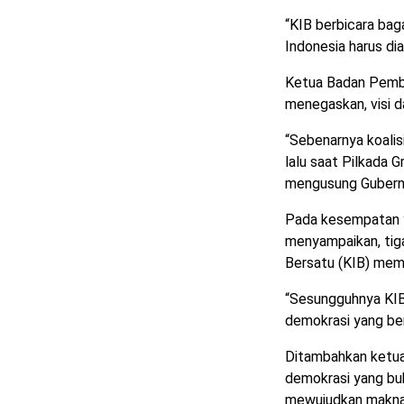
“KIB berbicara bag
Indonesia harus di
Ketua Badan Pembe
menegaskan, visi d
“Sebenarnya koalisi
lalu saat Pilkada
mengusung Gubernur
Pada kesempatan 
menyampaikan, tiga
Bersatu (KIB) memil
“Sesungguhnya KIB
demokrasi yang berk
Ditambahkan ketua 
demokrasi yang buk
mewujudkan makna 