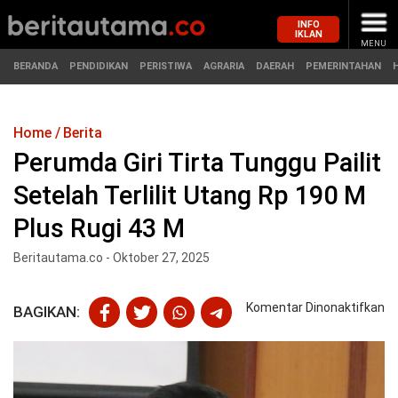
INFO
IKLAN
MENU
BERANDA
PENDIDIKAN
PERISTIWA
AGRARIA
DAERAH
PEMERINTAHAN
Home
Berita
MASUK
Perumda Giri Tirta Tunggu Pailit
Setelah Terlilit Utang Rp 190 M
BERANDA
PENDIDIKAN
Plus Rugi 43 M
PERISTIWA
HUKUM
Beritautama.co - Oktober 27, 2025
AGRARIA
EKONOMI
pa
Komentar Dinonaktifkan
BAGIKAN:
P
DAERAH
OLAHRAGA
Gir
Ti
PEMERINTAHAN
PENDIDIKAN
T
Pai