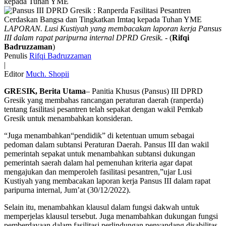
kepada Tuhan YME
LAPORAN. Lusi Kustiyah yang membacakan laporan kerja Pansus
III dalam rapat paripurna internal DPRD Gresik.
- (
Rifqi
Badruzzaman
)
Penulis
Rifqi Badruzzaman
|
Editor
Much. Shopii
GRESIK, Berita Utama
– Panitia Khusus (Pansus) III DPRD
Gresik yang membahas rancangan peraturan daerah (ranperda)
tentang fasilitasi pesantren telah sepakat dengan wakil Pemkab
Gresik untuk menambahkan konsideran.
“Juga menambahkan“pendidik” di ketentuan umum sebagai
pedoman dalam subtansi Peraturan Daerah. Pansus III dan wakil
pemerintah sepakat untuk menambahkan subtansi dukungan
pemerintah saerah dalam hal pemenuhan kriteria agar dapat
mengajukan dan memperoleh fasilitasi pesantren,”ujar Lusi
Kustiyah yang membacakan laporan kerja Pansus III dalam rapat
paripurna internal, Jum’at (30/12/2022).
Selain itu, menambahkan klausul dalam fungsi dakwah untuk
memperjelas klausul tersebut. Juga menambahkan dukungan fungsi
pemberdayaan dalam fasilitasi perlindungan penyandang disabilitas.