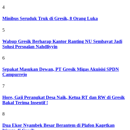
4
Minibus Seruduk Truk di Gresik, 8 Orang Luka
5
Wabup Gresik Berharap Kantor Ranting NU Sembayat Jadi
Solusi Persoalan Nahdliyyin
6
Sepakat Masukan Dewan, PT Gresik Migas Akuisisi SPDN
Campurrejo
7
Hore, Gaji Perangkat Desa Naik, Ketua RT dan RW di Gresik
Bakal Terima Insentif !
8
Dua Ekor Nyambek Besar Berantem di Plafon Kagetkan