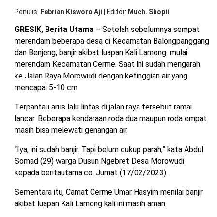
OPINI
HIBURAN
Penulis
Febrian Kisworo Aji
|
Editor
Much. Shopii
GRESIK, Berita Utama
– Setelah sebelumnya sempat
BERITABARU.CO
KABARBARU.CO
SERIKATNEWS.COM
PEWARTANUSANTARA.COM
LANGGAR.CO
JOBNAS.COM
SURAU.CO
merendam beberapa desa di Kecamatan Balongpanggang
dan Benjeng, banjir akibat luapan Kali Lamong mulai
merendam Kecamatan Cerme. Saat ini sudah mengarah
REDAKSI
TENTANG
KERJASAMA
PEDOMAN
ke Jalan Raya Morowudi dengan ketinggian air yang
KAMI
MEDIA
mencapai 5-10 cm
CYBER
Terpantau arus lalu lintas di jalan raya tersebut ramai
lancar. Beberapa kendaraan roda dua maupun roda empat
masih bisa melewati genangan air.
“Iya, ini sudah banjir. Tapi belum cukup parah,” kata Abdul
Somad (29) warga Dusun Ngebret Desa Morowudi
kepada beritautama.co, Jumat (17/02/2023).
Sementara itu, Camat Cerme Umar Hasyim menilai banjir
akibat luapan Kali Lamong kali ini masih aman.