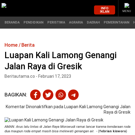
INFO
IKLAN
MENU
BERANDA
PENDIDIKAN
PERISTIWA
AGRARIA
DAERAH
PEMERINTAHAN
Home
Berita
MASUK
Luapan Kali Lamong Genangi
Jalan Raya di Gresik
BERANDA
PENDIDIKAN
Beritautama.co - Februari 17, 2023
PERISTIWA
HUKUM
BAGIKAN:
AGRARIA
EKONOMI
Komentar Dinonaktifkan
pada Luapan Kali Lamong Genangi Jalan
DAERAH
OLAHRAGA
Raya di Gresik
PEMERINTAHAN
PENDIDIKAN
AMAN. Arus lalu lintas di Jalan Raya Morowudi ramai lancar karena kendaraan roda
dua maupun roda empat masih bisa melewati genangan air.
- (
febrian kisworo
)