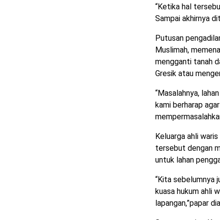
“Ketika hal tersebu
Sampai akhirnya di
Putusan pengadilan
Muslimah, memenan
mengganti tanah d
Gresik atau mengem
“Masalahnya, lahan
kami berharap agar
mempermasalahkan ru
Keluarga ahli war
tersebut dengan m
untuk lahan pengga
“Kita sebelumnya 
kuasa hukum ahli w
lapangan,”papar dia