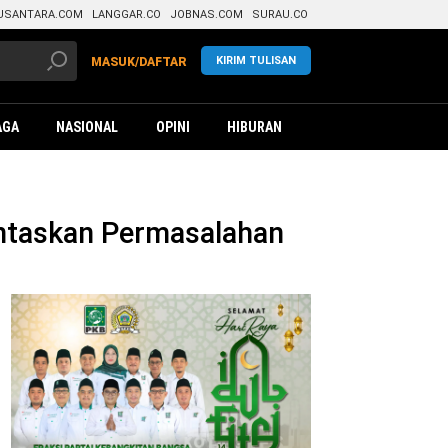
USANTARA.COM
LANGGAR.CO
JOBNAS.COM
SURAU.CO
KIRIM TULISAN
MASUK/DAFTAR
AGA
NASIONAL
OPINI
HIBURAN
untaskan Permasalahan
da
misi
sak
mdes