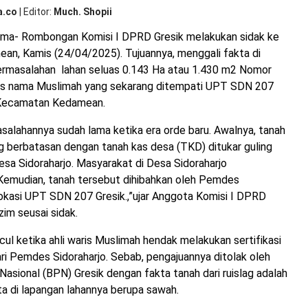
Sid
a.co
|
Editor
Much. Shopii
da
Pe
ama- Rombongan Komisi I DPRD Gresik melakukan sidak ke
Gre
n, Kamis (24/04/2025). Tujuannya, menggali fakta di
Tu
Pe
permasalahan lahan seluas 0.143 Ha atau 1.430 m2 Nomor
La
 atas nama Muslimah yang sekarang ditempati UPT SDN 207
UP
 Kecamatan Kedamean.
SD
20
Gre
alahannya sudah lama ketika era orde baru. Awalnya, tanah
g berbatasan dengan tanah kas desa (TKD) ditukar guling
sa Sidoraharjo. Masyarakat di Desa Sidoraharjo
Kemudian, tanah tersebut dihibahkan oleh Pemdes
lokasi UPT SDN 207 Gresik.,”ujar Anggota Komisi I DPRD
zim seusai sidak.
l ketika ahli waris Muslimah hendak melakukan sertifikasi
ri Pemdes Sidoraharjo. Sebab, pengajuannya ditolak oleh
asional (BPN) Gresik dengan fakta tanah dari ruislag adalah
ta di lapangan lahannya berupa sawah.