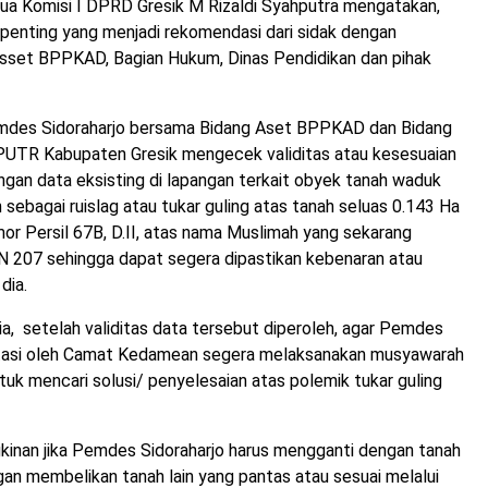
tua Komisi I DPRD Gresik M Rizaldi Syahputra mengatakan,
penting yang menjadi rekomendasi dari sidak dengan
sset BPPKAD, Bagian Hukum, Dinas Pendidikan dan pihak
mdes Sidoraharjo bersama Bidang Aset BPPKAD dan Bidang
PUTR Kabupaten Gresik mengecek validitas atau kesesuaian
gan data eksisting di lapangan terkait obyek tanah waduk
n sebagai ruislag atau tukar guling atas tanah seluas 0.143 Ha
r Persil 67B, D.II, atas nama Muslimah yang sekarang
 207 sehingga dapat segera dipastikan kebenaran atau
dia.
, setelah validitas data tersebut diperoleh, agar Pemdes
ilitasi oleh Camat Kedamean segera melaksanakan musyawarah
uk mencari solusi/ penyelesaian atas polemik tukar guling
inan jika Pemdes Sidoraharjo harus mengganti dengan tanah
an membelikan tanah lain yang pantas atau sesuai melalui