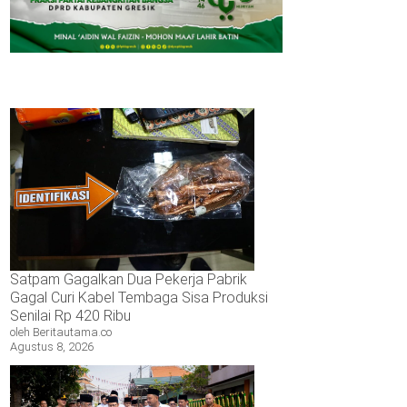
oraharjo
n
mkab
sik
ntaskan
rmasalahan
han
T
N
7
sik
Satpam Gagalkan Dua Pekerja Pabrik
Gagal Curi Kabel Tembaga Sisa Produksi
Senilai Rp 420 Ribu
oleh Beritautama.co
Agustus 8, 2026