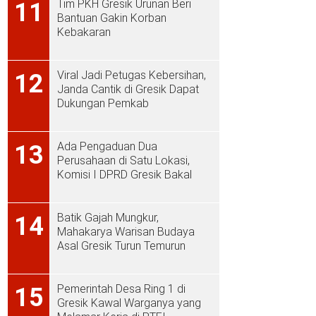
Tim PKH Gresik Urunan Beri
11
Bantuan Gakin Korban
Kebakaran
Viral Jadi Petugas Kebersihan,
12
Janda Cantik di Gresik Dapat
Dukungan Pemkab
Ada Pengaduan Dua
13
Perusahaan di Satu Lokasi,
Komisi I DPRD Gresik Bakal
Sidak ke PT Aplus Pacific
Batik Gajah Mungkur,
14
Mahakarya Warisan Budaya
Asal Gresik Turun Temurun
Pemerintah Desa Ring 1 di
15
Gresik Kawal Warganya yang