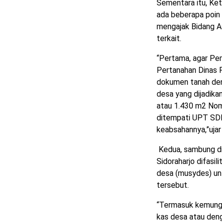
Sementara itu, Ke
ada beberapa poin 
mengajak Bidang A
terkait.
“Pertama, agar Pe
Pertanahan Dinas 
dokumen tanah den
desa yang dijadika
atau 1.430 m2 Nomo
ditempati UPT SDN
keabsahannya,”ujar 
Kedua, sambung dia
Sidoraharjo difas
desa (musydes) unt
tersebut.
“Termasuk kemungk
kas desa atau deng