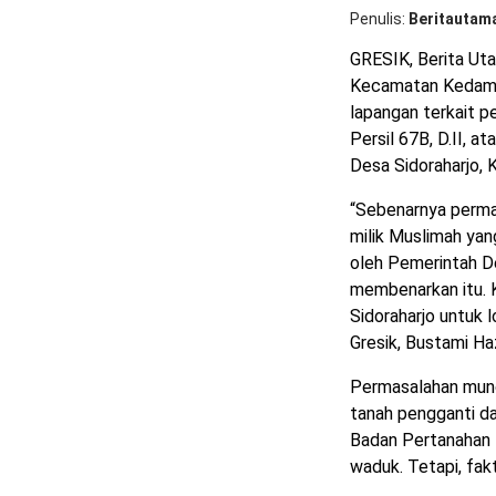
Penulis
Beritautam
GRESIK, Berita Ut
Kecamatan Kedamea
lapangan terkait 
Persil 67B, D.II,
Desa Sidoraharjo,
“Sebenarnya permas
milik Muslimah yan
oleh Pemerintah De
membenarkan itu. 
Sidoraharjo untuk 
Gresik, Bustami Ha
Permasalahan muncu
tanah pengganti da
Badan Pertanahan N
waduk. Tetapi, fak