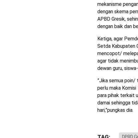
mekanisme pengan
dengan skema perm
APBD Gresik, sehin
dengan baik dan ber
Ketiga, agar Pemde
Setda Kabupaten G
mencopot/ melepa
agar tidak menimbu
dewan guru, siswa-
”Jika semua poin/ 
perlu maka Komisi
para pihak terkait
damai sehingga tid
hari,”pungkas dia.
TAG:
DPRD Gr