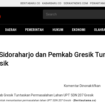
BERITABARU.CO
KABARBARU.CO
SERIKATNEWS.COM
PEWARTAN
DAERAH
PEMERINTAH
HUKUM
EKONOMI
OLAHR
Sidoraharjo dan Pemkab Gresik T
sik
pa
Komentar Dinonaktifkan
Ko
I
De
untuk menuntaskan permasalahan lahan UPT SDN 207 Gresik
- (
Beritautama.co
)
Pe