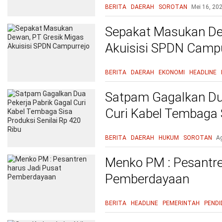
BERITA
DAERAH
SOROTAN
Mei 16, 20
Sepakat Masukan De
Akuisisi SPDN Campu
BERITA
DAERAH
EKONOMI
HEADLINE
Satpam Gagalkan Dua
Curi Kabel Tembaga S
420 Ribu
BERITA
DAERAH
HUKUM
SOROTAN
A
Menko PM : Pesantre
Pemberdayaan
BERITA
HEADLINE
PEMERINTAH
PENDI