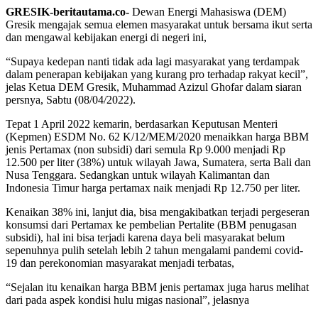
GRESIK-beritautama.co-
Dewan Energi Mahasiswa (DEM)
Gresik mengajak semua elemen masyarakat untuk bersama ikut serta
dan mengawal kebijakan energi di negeri ini,
“Supaya kedepan nanti tidak ada lagi masyarakat yang terdampak
dalam penerapan kebijakan yang kurang pro terhadap rakyat kecil”,
jelas Ketua DEM Gresik, Muhammad Azizul Ghofar dalam siaran
persnya, Sabtu (08/04/2022).
Tepat 1 April 2022 kemarin, berdasarkan Keputusan Menteri
(Kepmen) ESDM No. 62 K/12/MEM/2020 menaikkan harga BBM
jenis Pertamax (non subsidi) dari semula Rp 9.000 menjadi Rp
12.500 per liter (38%) untuk wilayah Jawa, Sumatera, serta Bali dan
Nusa Tenggara. Sedangkan untuk wilayah Kalimantan dan
Indonesia Timur harga pertamax naik menjadi Rp 12.750 per liter.
Kenaikan 38% ini, lanjut dia, bisa mengakibatkan terjadi pergeseran
konsumsi dari Pertamax ke pembelian Pertalite (BBM penugasan
subsidi), hal ini bisa terjadi karena daya beli masyarakat belum
sepenuhnya pulih setelah lebih 2 tahun mengalami pandemi covid-
19 dan perekonomian masyarakat menjadi terbatas,
“Sejalan itu kenaikan harga BBM jenis pertamax juga harus melihat
dari pada aspek kondisi hulu migas nasional”, jelasnya