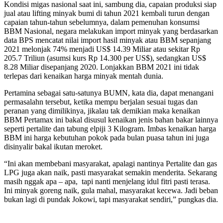
Kondisi migas nasional saat ini, sambung dia, capaian produksi siap
jual atau lifting minyak bumi di tahun 2021 kembali turun dengan
capaian tahun-tahun sebelumnya, dalam pemenuhan konsumsi
BBM Nasional, negara melakukan import minyak yang berdasarkan
data BPS mencatat nilai import hasil minyak atau BBM sepanjang
2021 melonjak 74% menjadi US$ 14.39 Miliar atau sekitar Rp
205.7 Triliun (asumsi kurs Rp 14.300 per US$), sedangkan US$
8.28 Miliar disepanjang 2020. Lonjakkan BBM 2021 ini tidak
terlepas dari kenaikan harga minyak mentah dunia.
Pertamina sebagai satu-satunya BUMN, kata dia, dapat menangani
permasalahn tersebut, ketika mempu berjalan sesuai tugas dan
peranan yang dimilikinya, jikalau tak demikian maka kenaikan
BBM Pertamax ini bakal disusul kenaikan jenis bahan bakar lainnya
seperti pertalite dan tabung elpiji 3 Kilogram. Imbas kenaikan harga
BBM ini harga kebutuhan pokok pada bulan puasa tahun ini juga
disinyalir bakal ikutan meroket.
“Ini akan membebani masyarakat, apalagi nantinya Pertalite dan gas
LPG juga akan naik, pasti masyarakat semakin menderita. Sekarang
masih nggak apa – apa, tapi nanti menjelang idul fitri pasti terasa.
Ini minyak goreng naik, gula mahal, masyarakat kecewa. Jadi beban
bukan lagi di pundak Jokowi, tapi masyarakat sendiri,” pungkas dia.