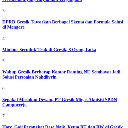
3
DPRD Gresik Tawarkan Berbagai Skema dan Formula Solusi
di Mengare
4
Minibus Seruduk Truk di Gresik, 8 Orang Luka
5
Wabup Gresik Berharap Kantor Ranting NU Sembayat Jadi
Solusi Persoalan Nahdliyyin
6
Sepakat Masukan Dewan, PT Gresik Migas Akuisisi SPDN
Campurrejo
7
Hore, Gaji Perangkat Desa Naik, Ketua RT dan RW di Gresik