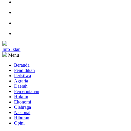
Info Iklan
Menu
Beranda
Pendidikan
Peristiwa
Agraria
Daerah
Pemerintahan
Hukum
Ekonomi
Olahraga
Nasional
Hiburan
Opini