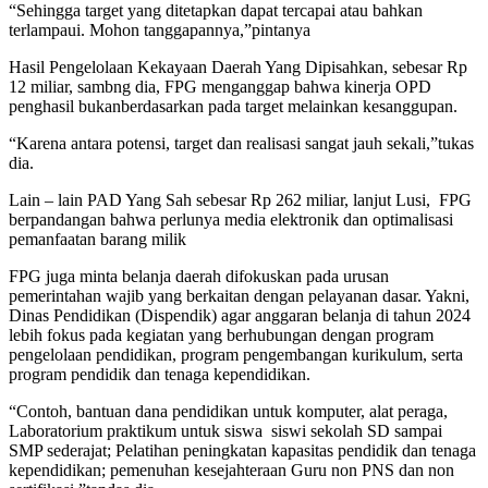
“Sehingga target yang ditetapkan dapat tercapai atau bahkan
terlampaui. Mohon tanggapannya,”pintanya
Hasil Pengelolaan Kekayaan Daerah Yang Dipisahkan, sebesar Rp
12 miliar, sambng dia, FPG menganggap bahwa kinerja OPD
penghasil bukanberdasarkan pada target melainkan kesanggupan.
“Karena antara potensi, target dan realisasi sangat jauh sekali,”tukas
dia.
Lain – lain PAD Yang Sah sebesar Rp 262 miliar, lanjut Lusi, FPG
berpandangan bahwa perlunya media elektronik dan optimalisasi
pemanfaatan barang milik
FPG juga minta belanja daerah difokuskan pada urusan
pemerintahan wajib yang berkaitan dengan pelayanan dasar. Yakni,
Dinas Pendidikan (Dispendik) agar anggaran belanja di tahun 2024
lebih fokus pada kegiatan yang berhubungan dengan program
pengelolaan pendidikan, program pengembangan kurikulum, serta
program pendidik dan tenaga kependidikan.
“Contoh, bantuan dana pendidikan untuk komputer, alat peraga,
Laboratorium praktikum untuk siswa siswi sekolah SD sampai
SMP sederajat; Pelatihan peningkatan kapasitas pendidik dan tenaga
kependidikan; pemenuhan kesejahteraan Guru non PNS dan non