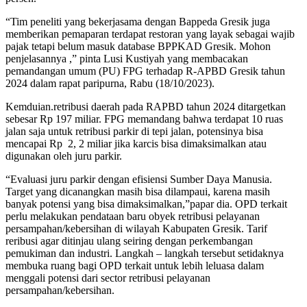
“Tim peneliti yang bekerjasama dengan Bappeda Gresik juga
memberikan pemaparan terdapat restoran yang layak sebagai wajib
pajak tetapi belum masuk database BPPKAD Gresik. Mohon
penjelasannya ,” pinta Lusi Kustiyah yang membacakan
pemandangan umum (PU) FPG terhadap R-APBD Gresik tahun
2024 dalam rapat paripurna, Rabu (18/10/2023).
Kemduian.retribusi daerah pada RAPBD tahun 2024 ditargetkan
sebesar Rp 197 miliar. FPG memandang bahwa terdapat 10 ruas
jalan saja untuk retribusi parkir di tepi jalan, potensinya bisa
mencapai Rp 2, 2 miliar jika karcis bisa dimaksimalkan atau
digunakan oleh juru parkir.
“Evaluasi juru parkir dengan efisiensi Sumber Daya Manusia.
Target yang dicanangkan masih bisa dilampaui, karena masih
banyak potensi yang bisa dimaksimalkan,”papar dia. OPD terkait
perlu melakukan pendataan baru obyek retribusi pelayanan
persampahan/kebersihan di wilayah Kabupaten Gresik. Tarif
reribusi agar ditinjau ulang seiring dengan perkembangan
pemukiman dan industri. Langkah – langkah tersebut setidaknya
membuka ruang bagi OPD terkait untuk lebih leluasa dalam
menggali potensi dari sector retribusi pelayanan
persampahan/kebersihan.