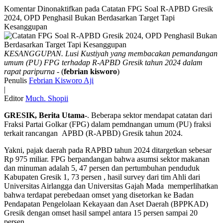
Komentar Dinonaktifkan
pada Catatan FPG Soal R-APBD Gresik
2024, OPD Penghasil Bukan Berdasarkan Target Tapi
Kesanggupan
KESANGGUPAN. Lusi Kustiyah yang membacakan pemandangan
umum (PU) FPG terhadap R-APBD Gresik tahun 2024 dalam
rapat paripurna
- (
febrian kisworo
)
Penulis
Febrian Kisworo Aji
|
Editor
Much. Shopii
GRESIK, Berita Utama-
. Beberapa sektor mendapat catatan dari
Fraksi Partai Golkar (FPG) dalam pemdnangan umum (PU) fraksi
terkait rancangan APBD (R-APBD) Gresik tahun 2024.
Yakni, pajak daerah pada RAPBD tahun 2024 ditargetkan sebesar
Rp 975 miliar. FPG berpandangan bahwa asumsi sektor makanan
dan minuman adalah 5, 47 persen dan pertumbuhan penduduk
Kabupaten Gresik 1, 73 persen , hasil survey dari tim Ahli dari
Universitas Airlangga dan Universitas Gajah Mada memperlihatkan
bahwa terdapat perebedaan omset yang disetorkan ke Badan
Pendapatan Pengelolaan Kekayaan dan Aset Daerah (BPPKAD)
Gresik dengan omset hasil sampel antara 15 persen sampai 20
persen.