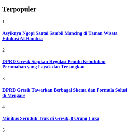
Terpopuler
1
Asyiknya Ngopi Santai Sambil Mancing di Taman Wisata
Edukasi Al-Hambra
2
DPRD Gresik Siapkan Regulasi Penuhi Kebutuhan
Perumahan yang Layak dan Terjangkau
3
DPRD Gresik Tawarkan Berbagai Skema dan Formula Solusi
di Mengare
4
Minibus Seruduk Truk di Gresik, 8 Orang Luka
5