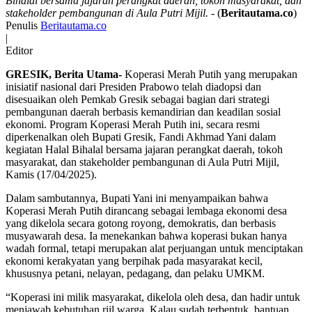
Bihalal bersama jajaran perangkat daerah, tokoh masyarakat, dan
stakeholder pembangunan di Aula Putri Mijil.
- (
Beritautama.co
)
Penulis
Beritautama.co
|
Editor
GRESIK, Berita Utama-
Koperasi Merah Putih yang merupakan
inisiatif nasional dari Presiden Prabowo telah diadopsi dan
disesuaikan oleh Pemkab Gresik sebagai bagian dari strategi
pembangunan daerah berbasis kemandirian dan keadilan sosial
ekonomi. Program Koperasi Merah Putih ini, secara resmi
diperkenalkan oleh Bupati Gresik, Fandi Akhmad Yani dalam
kegiatan Halal Bihalal bersama jajaran perangkat daerah, tokoh
masyarakat, dan stakeholder pembangunan di Aula Putri Mijil,
Kamis (17/04/2025).
Dalam sambutannya, Bupati Yani ini menyampaikan bahwa
Koperasi Merah Putih dirancang sebagai lembaga ekonomi desa
yang dikelola secara gotong royong, demokratis, dan berbasis
musyawarah desa. Ia menekankan bahwa koperasi bukan hanya
wadah formal, tetapi merupakan alat perjuangan untuk menciptakan
ekonomi kerakyatan yang berpihak pada masyarakat kecil,
khususnya petani, nelayan, pedagang, dan pelaku UMKM.
“Koperasi ini milik masyarakat, dikelola oleh desa, dan hadir untuk
menjawab kebutuhan riil warga. Kalau sudah terbentuk, bantuan