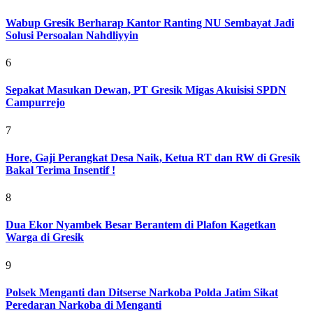
Wabup Gresik Berharap Kantor Ranting NU Sembayat Jadi
Solusi Persoalan Nahdliyyin
6
Sepakat Masukan Dewan, PT Gresik Migas Akuisisi SPDN
Campurrejo
7
Hore, Gaji Perangkat Desa Naik, Ketua RT dan RW di Gresik
Bakal Terima Insentif !
8
Dua Ekor Nyambek Besar Berantem di Plafon Kagetkan
Warga di Gresik
9
Polsek Menganti dan Ditserse Narkoba Polda Jatim Sikat
Peredaran Narkoba di Menganti