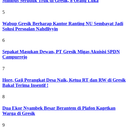
Minibus Seruduk Truk di Gresik, 8 Orang Luka
5
Wabup Gresik Berharap Kantor Ranting NU Sembayat Jadi
Solusi Persoalan Nahdliyyin
6
Sepakat Masukan Dewan, PT Gresik Migas Akuisisi SPDN
Campurrejo
7
Hore, Gaji Perangkat Desa Naik, Ketua RT dan RW di Gresik
Bakal Terima Insentif !
8
Dua Ekor Nyambek Besar Berantem di Plafon Kagetkan
Warga di Gresik
9