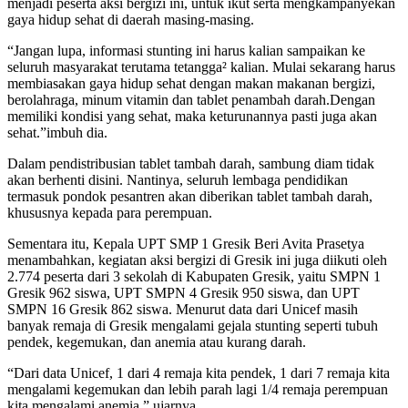
menjadi peserta aksi bergizi ini, untuk ikut serta mengkampanyekan
gaya hidup sehat di daerah masing-masing.
“Jangan lupa, informasi stunting ini harus kalian sampaikan ke
seluruh masyarakat terutama tetangga² kalian. Mulai sekarang harus
membiasakan gaya hidup sehat dengan makan makanan bergizi,
berolahraga, minum vitamin dan tablet penambah darah.Dengan
memiliki kondisi yang sehat, maka keturunannya pasti juga akan
sehat.”imbuh dia.
Dalam pendistribusian tablet tambah darah, sambung diam tidak
akan berhenti disini. Nantinya, seluruh lembaga pendidikan
termasuk pondok pesantren akan diberikan tablet tambah darah,
khususnya kepada para perempuan.
Sementara itu, Kepala UPT SMP 1 Gresik Beri Avita Prasetya
menambahkan, kegiatan aksi bergizi di Gresik ini juga diikuti oleh
2.774 peserta dari 3 sekolah di Kabupaten Gresik, yaitu SMPN 1
Gresik 962 siswa, UPT SMPN 4 Gresik 950 siswa, dan UPT
SMPN 16 Gresik 862 siswa. Menurut data dari Unicef masih
banyak remaja di Gresik mengalami gejala stunting seperti tubuh
pendek, kegemukan, dan anemia atau kurang darah.
“Dari data Unicef, 1 dari 4 remaja kita pendek, 1 dari 7 remaja kita
mengalami kegemukan dan lebih parah lagi 1/4 remaja perempuan
kita mengalami anemia.” ujarnya.