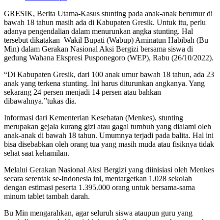
GRESIK, Berita Utama-Kasus stunting pada anak-anak berumur di
bawah 18 tahun masih ada di Kabupaten Gresik. Untuk itu, perlu
adanya pengendalian dalam menurunkan angka stunting. Hal
tersebut dikatakan Wakil Bupati (Wabup) Aminatun Habibah (Bu
Min) dalam Gerakan Nasional Aksi Bergizi bersama siswa di
gedung Wahana Ekspresi Pusponegoro (WEP), Rabu (26/10/2022).
“Di Kabupaten Gresik, dari 100 anak umur bawah 18 tahun, ada 23
anak yang terkena stunting. Ini harus diturunkan angkanya. Yang
sekarang 24 persen menjadi 14 persen atau bahkan
dibawahnya.”tukas dia.
Informasi dari Kementerian Kesehatan (Menkes), stunting
merupakan gejala kurang gizi atau gagal tumbuh yang dialami oleh
anak-anak di bawah 18 tahun. Umumnya terjadi pada balita. Hal ini
bisa disebabkan oleh orang tua yang masih muda atau fisiknya tidak
sehat saat kehamilan.
Melalui Gerakan Nasional Aksi Bergizi yang diinisiasi oleh Menkes
secara serentak se-Indonesia ini, mentargetkan 1.028 sekolah
dengan estimasi peserta 1.395.000 orang untuk bersama-sama
minum tablet tambah darah.
Bu Min mengarahkan, agar seluruh siswa ataupun guru yang