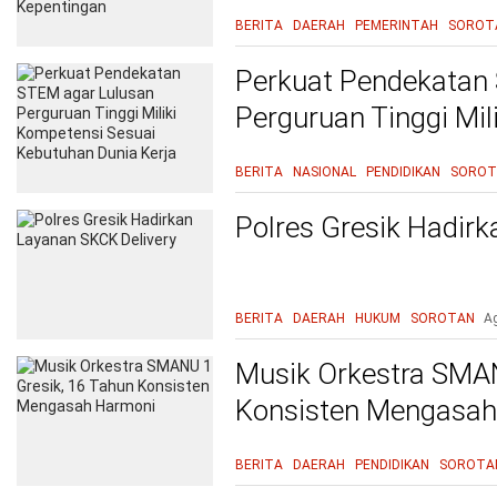
Kepentingan
BERITA
DAERAH
PEMERINTAH
SOROT
Perkuat Pendekatan
Perguruan Tinggi Mil
Kebutuhan Dunia Ke
BERITA
NASIONAL
PENDIDIKAN
SOROT
Polres Gresik Hadir
BERITA
DAERAH
HUKUM
SOROTAN
A
Musik Orkestra SMAN
Konsisten Mengasah
BERITA
DAERAH
PENDIDIKAN
SOROTA