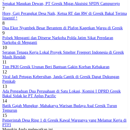
Sepakat Masukan Dewan, PT Gresik Migas Akuisisi SPDN Campurrejo
7
Hore, Gaji Perangkat Desa Naik, Ketua RT dan RW di Gresik Bakal Terima
Insentif !
8
Dua Ekor Nyambek Besar Berantem di Plafon Kagetkan Warga di Gresik
9
Polsek Menganti dan Ditserse Narkoba Polda Jatim Sikat Peredaran
Narkoba di Menganti
10
Serapan Tenaga Kerja Lokal Proyek Smelter Freeport Indonesia di Gresik
Masih Rendah
11
Tim PKH Gresik Urunan Beri Bantuan Gakin Korban Kebakaran
12
Viral Jadi Petugas Kebersihan, Janda Cantik di Gresik Dapat Dukungan
Pemkab
13
Ada Pengaduan Dua Perusahaan di Satu Lokasi, Komisi I DPRD Gresik
Bakal Sidak ke PT Aplus Pacific
14
Batik Gajah Mungkur, Mahakarya Warisan Budaya Asal Gresik Turun
Temurun
15
Pemerintah Desa Ring 1 di Gresik Kawal Warganya yang Melamar Kerja di
PTFI
Mungkin Anda melewatkan ini