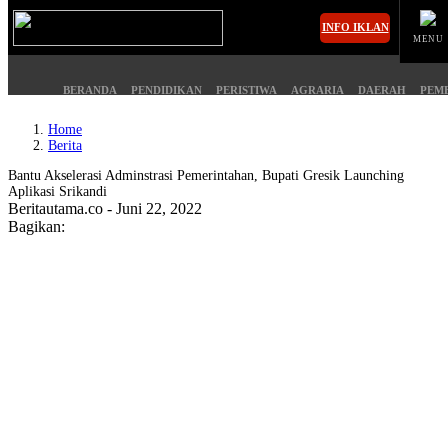
INFO IKLAN
MENU
BERANDA
PENDIDIKAN
PERISTIWA
AGRARIA
DAERAH
PEM
Home
Berita
MASUK
Bantu Akselerasi Adminstrasi Pemerintahan, Bupati Gresik Launching
Aplikasi Srikandi
Beritautama.co - Juni 22, 2022
BERANDA
PENDIDIKAN
Bagikan:
PERISTIWA
HUKUM
AGRARIA
EKONOMI
DAERAH
OLAHRAGA
PEMERINTAHAN
PENDIDIKAN
OPINI
HIBURAN