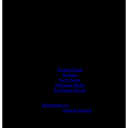
Tentang Kami
Redaksi
Kerja Sama
Pedoman Media
Kebijakan Privasi
Copyright 2026
Beritautama.co
. PT Berita Utama Abadi -
Development :
Semesta Inotech
.