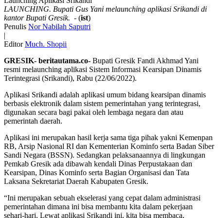
LAUNCHING. Bupati Gus Yani melaunching aplikasi Srikandi di
kantor Bupati Gresik.
- (
ist
)
Penulis
Nor Nabilah Saputri
|
Editor
Much. Shopii
GRESIK- beritautama.co-
Bupati Gresik Fandi Akhmad Yani
resmi melaunching aplikasi Sistem Informasi Kearsipan Dinamis
Terintegrasi (Srikandi), Rabu (22/06/2022).
Aplikasi Srikandi adalah aplikasi umum bidang kearsipan dinamis
berbasis elektronik dalam sistem pemerintahan yang terintegrasi,
digunakan secara bagi pakai oleh lembaga negara dan atau
pemerintah daerah.
Aplikasi ini merupakan hasil kerja sama tiga pihak yakni Kemenpan
RB, Arsip Nasional RI dan Kementerian Kominfo serta Badan Siber
Sandi Negara (BSSN). Sedangkan pelaksanaannya di lingkungan
Pemkab Gresik ada dibawah kendali Dinas Perpustakaan dan
Kearsipan, Dinas Kominfo serta Bagian Organisasi dan Tata
Laksana Sekretariat Daerah Kabupaten Gresik.
“Ini merupakan sebuah ekselerasi yang cepat dalam administrasi
pemerintahan dimana ini bisa membantu kita dalam pekerjaan
sehari-hari. Lewat aplikasi Srikandi ini, kita bisa membaca,