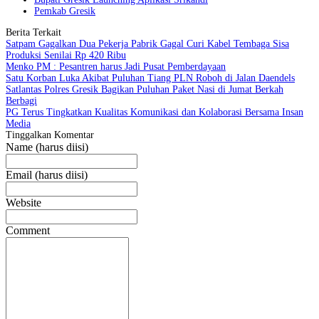
Pemkab Gresik
Berita Terkait
Satpam Gagalkan Dua Pekerja Pabrik Gagal Curi Kabel Tembaga Sisa
Produksi Senilai Rp 420 Ribu
Menko PM : Pesantren harus Jadi Pusat Pemberdayaan
Satu Korban Luka Akibat Puluhan Tiang PLN Roboh di Jalan Daendels
Satlantas Polres Gresik Bagikan Puluhan Paket Nasi di Jumat Berkah
Berbagi
PG Terus Tingkatkan Kualitas Komunikasi dan Kolaborasi Bersama Insan
Media
Tinggalkan Komentar
Name (harus diisi)
Email (harus diisi)
Website
Comment