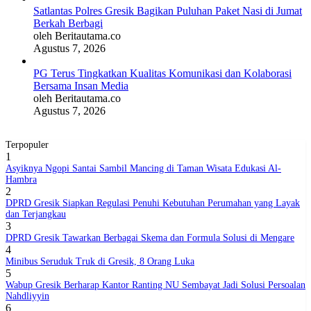
Satlantas Polres Gresik Bagikan Puluhan Paket Nasi di Jumat
Berkah Berbagi
oleh Beritautama.co
Agustus 7, 2026
PG Terus Tingkatkan Kualitas Komunikasi dan Kolaborasi
Bersama Insan Media
oleh Beritautama.co
Agustus 7, 2026
Terpopuler
1
Asyiknya Ngopi Santai Sambil Mancing di Taman Wisata Edukasi Al-
Hambra
2
DPRD Gresik Siapkan Regulasi Penuhi Kebutuhan Perumahan yang Layak
dan Terjangkau
3
DPRD Gresik Tawarkan Berbagai Skema dan Formula Solusi di Mengare
4
Minibus Seruduk Truk di Gresik, 8 Orang Luka
5
Wabup Gresik Berharap Kantor Ranting NU Sembayat Jadi Solusi Persoalan
Nahdliyyin
6