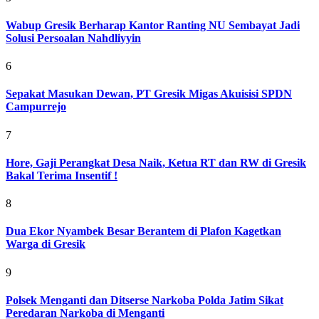
Wabup Gresik Berharap Kantor Ranting NU Sembayat Jadi
Solusi Persoalan Nahdliyyin
6
Sepakat Masukan Dewan, PT Gresik Migas Akuisisi SPDN
Campurrejo
7
Hore, Gaji Perangkat Desa Naik, Ketua RT dan RW di Gresik
Bakal Terima Insentif !
8
Dua Ekor Nyambek Besar Berantem di Plafon Kagetkan
Warga di Gresik
9
Polsek Menganti dan Ditserse Narkoba Polda Jatim Sikat
Peredaran Narkoba di Menganti