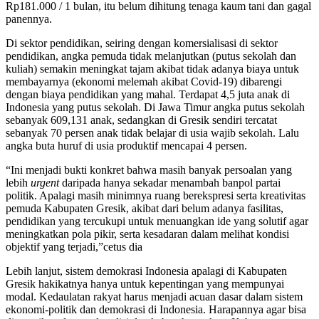
Rp181.000 / 1 bulan, itu belum dihitung tenaga kaum tani dan gagal
panennya.
Di sektor pendidikan, seiring dengan komersialisasi di sektor
pendidikan, angka pemuda tidak melanjutkan (putus sekolah dan
kuliah) semakin meningkat tajam akibat tidak adanya biaya untuk
membayarnya (ekonomi melemah akibat Covid-19) dibarengi
dengan biaya pendidikan yang mahal. Terdapat 4,5 juta anak di
Indonesia yang putus sekolah. Di Jawa Timur angka putus sekolah
sebanyak 609,131 anak, sedangkan di Gresik sendiri tercatat
sebanyak 70 persen anak tidak belajar di usia wajib sekolah. Lalu
angka buta huruf di usia produktif mencapai 4 persen.
“Ini menjadi bukti konkret bahwa masih banyak persoalan yang
lebih
urgent
daripada hanya sekadar menambah banpol partai
politik. Apalagi masih minimnya ruang berekspresi serta kreativitas
pemuda Kabupaten Gresik, akibat dari belum adanya fasilitas,
pendidikan yang tercukupi untuk menuangkan ide yang solutif agar
meningkatkan pola pikir, serta kesadaran dalam melihat kondisi
objektif yang terjadi,”cetus dia
Lebih lanjut, sistem demokrasi Indonesia apalagi di Kabupaten
Gresik hakikatnya hanya untuk kepentingan yang mempunyai
modal. Kedaulatan rakyat harus menjadi acuan dasar dalam sistem
ekonomi-politik dan demokrasi di Indonesia. Harapannya agar bisa