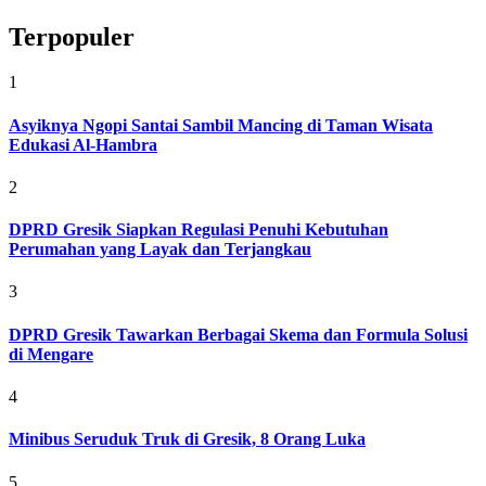
Terpopuler
1
Asyiknya Ngopi Santai Sambil Mancing di Taman Wisata
Edukasi Al-Hambra
2
DPRD Gresik Siapkan Regulasi Penuhi Kebutuhan
Perumahan yang Layak dan Terjangkau
3
DPRD Gresik Tawarkan Berbagai Skema dan Formula Solusi
di Mengare
4
Minibus Seruduk Truk di Gresik, 8 Orang Luka
5