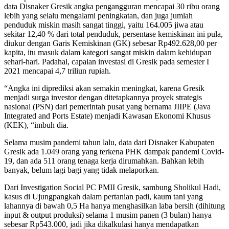
data Disnaker Gresik angka pengangguran mencapai 30 ribu orang
lebih yang selalu mengalami peningkatan, dan juga jumlah
penduduk miskin masih sangat tinggi, yaitu 164.005 jiwa atau
sekitar 12,40 % dari total penduduk, persentase kemiskinan ini pula,
diukur dengan Garis Kemiskinan (GK) sebesar Rp492.628,00 per
kapita, itu masuk dalam kategori sangat miskin dalam kehidupan
sehari-hari. Padahal, capaian investasi di Gresik pada semester I
2021 mencapai 4,7 triliun rupiah.
“Angka ini diprediksi akan semakin meningkat, karena Gresik
menjadi surga investor dengan ditetapkannya proyek strategis
nasional (PSN) dari pemerintah pusat yang bernama JIIPE (Java
Integrated and Ports Estate) menjadi Kawasan Ekonomi Khusus
(KEK), “imbuh dia.
Selama musim pandemi tahun lalu, data dari Disnaker Kabupaten
Gresik ada 1.049 orang yang terkena PHK dampak pandemi Covid-
19, dan ada 511 orang tenaga kerja dirumahkan. Bahkan lebih
banyak, belum lagi bagi yang tidak melaporkan.
Dari Investigation Social PC PMII Gresik, sambung Sholikul Hadi,
kasus di Ujungpangkah dalam pertanian padi, kaum tani yang
lahannya di bawah 0,5 Ha hanya menghasilkan laba bersih (dihitung
input & output produksi) selama 1 musim panen (3 bulan) hanya
sebesar Rp543.000, jadi jika dikalkulasi hanya mendapatkan