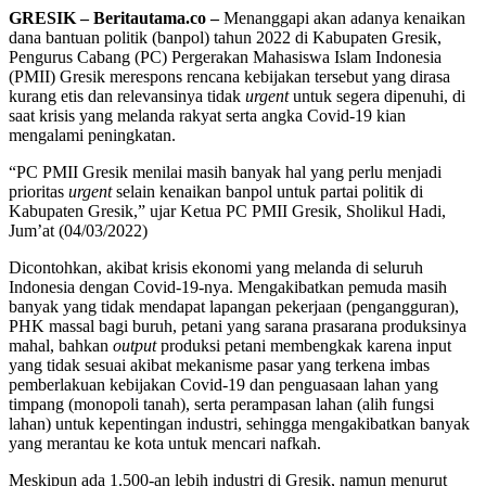
GRESIK – Beritautama.co –
Menanggapi akan adanya kenaikan
dana bantuan politik (banpol) tahun 2022 di Kabupaten Gresik,
Pengurus Cabang (PC) Pergerakan Mahasiswa Islam Indonesia
(PMII) Gresik merespons rencana kebijakan tersebut yang dirasa
kurang etis dan relevansinya tidak
urgent
untuk segera dipenuhi, di
saat krisis yang melanda rakyat serta angka Covid-19 kian
mengalami peningkatan.
“PC PMII Gresik menilai masih banyak hal yang perlu menjadi
prioritas
urgent
selain kenaikan banpol untuk partai politik di
Kabupaten Gresik,” ujar Ketua PC PMII Gresik, Sholikul Hadi,
Jum’at (04/03/2022)
Dicontohkan, akibat krisis ekonomi yang melanda di seluruh
Indonesia dengan Covid-19-nya. Mengakibatkan pemuda masih
banyak yang tidak mendapat lapangan pekerjaan (pengangguran),
PHK massal bagi buruh, petani yang sarana prasarana produksinya
mahal, bahkan
output
produksi petani membengkak karena input
yang tidak sesuai akibat mekanisme pasar yang terkena imbas
pemberlakuan kebijakan Covid-19 dan penguasaan lahan yang
timpang (monopoli tanah), serta perampasan lahan (alih fungsi
lahan) untuk kepentingan industri, sehingga mengakibatkan banyak
yang merantau ke kota untuk mencari nafkah.
Meskipun ada 1.500-an lebih industri di Gresik, namun menurut