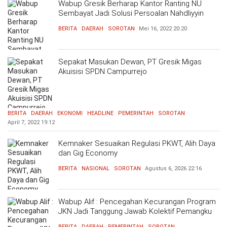
Wabup Gresik Berharap Kantor Ranting NU
Sembayat Jadi Solusi Persoalan Nahdliyyin
BERITA
DAERAH
SOROTAN
Mei 16, 2022
20:20
Sepakat Masukan Dewan, PT Gresik Migas
Akuisisi SPDN Campurrejo
BERITA
DAERAH
EKONOMI
HEADLINE
PEMERINTAH
SOROTAN
April 7, 2022
19:12
Kemnaker Sesuaikan Regulasi PKWT, Alih Daya
dan Gig Economy
BERITA
NASIONAL
SOROTAN
Agustus 6, 2026
22:16
Wabup Alif : Pencegahan Kecurangan Program
JKN Jadi Tanggung Jawab Kolektif Pemangku
Kepentingan
BERITA
DAERAH
PEMERINTAH
SOROTAN