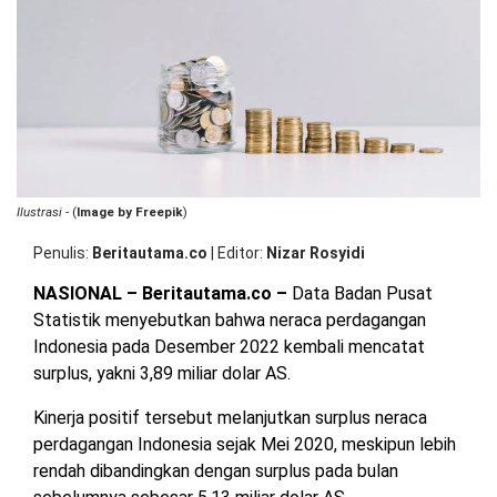
OPINI
HIBURAN
BERITABARU.CO
KABARBARU.CO
SERIKATNEWS.COM
PEWARTANUSANTARA.COM
LANGGAR.CO
JOBNAS.COM
SURAU.CO
REDAKSI
TENTANG
KERJASAMA
PEDOMAN
KAMI
MEDIA
CYBER
Ilustrasi
- (
Image by Freepik
)
Penulis
Beritautama.co
|
Editor
Nizar Rosyidi
NASIONAL – Beritautama.co –
Data Badan Pusat
Statistik menyebutkan bahwa neraca perdagangan
Indonesia pada Desember 2022 kembali mencatat
surplus, yakni 3,89 miliar dolar AS.
Kinerja positif tersebut melanjutkan surplus neraca
perdagangan Indonesia sejak Mei 2020, meskipun lebih
rendah dibandingkan dengan surplus pada bulan