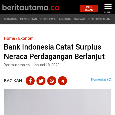
INFO
IKLAN
MENU
BERANDA
PENDIDIKAN
PERISTIWA
AGRARIA
DAERAH
PEMERINTAHAN
Home
Ekonomi
MASUK
Bank Indonesia Catat Surplus
Neraca Perdagangan Berlanjut
BERANDA
PENDIDIKAN
Beritautama.co - Januari 18, 2023
PERISTIWA
HUKUM
Komentar (0)
BAGIKAN:
AGRARIA
EKONOMI
DAERAH
OLAHRAGA
PEMERINTAHAN
PENDIDIKAN