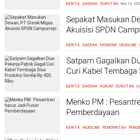
BERITA
DAERAH
SOROTAN
Mei 16, 20
Sepakat Masukan De
Akuisisi SPDN Campu
BERITA
DAERAH
EKONOMI
HEADLINE
Satpam Gagalkan Dua
Curi Kabel Tembaga S
420 Ribu
BERITA
DAERAH
HUKUM
SOROTAN
A
Menko PM : Pesantre
Pemberdayaan
BERITA
HEADLINE
PEMERINTAH
PENDI