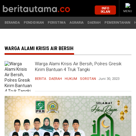
INFO
IKLAN
MENU
BERANDA
PENDIDIKAN
PERISTIWA
AGRARIA
DAERAH
PEMERINTAHAN
MASUK
WARGA ALAMI KRISIS AIR BERSIH
Warga Alami Krisis Air Bersih, Polres Gresik
BERANDA
PENDIDIKAN
Kirim Bantuan 4 Truk Tangki
BERITA
DAERAH
HUKUM
SOROTAN
Juni 30, 2023
PERISTIWA
HUKUM
AGRARIA
EKONOMI
DAERAH
OLAHRAGA
PEMERINTAHAN
PENDIDIKAN