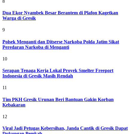
8
Dua Ekor Nyambek Besar Berantem di Plafon Kagetkan
Warga di Gresik
9
Polsek Menganti dan Ditserse Narkoba Polda Jatim Sikat
Peredaran Narkoba di Menganti
10
Serapan Tenaga Kerja Lokal Proyek Smelter Freeport
Indonesia di Gresik Masih Rendah
11
Tim PKH Gresik Urunan Beri Bantuan Gakin Korban
Kebakaran
12
Viral Jadi Petugas Kebersihan, Janda Cantik di Gresik Dapat
Dukungan Pemkab