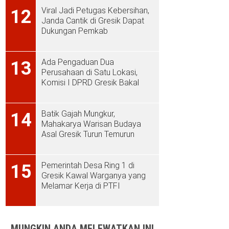
Viral Jadi Petugas Kebersihan,
12
Janda Cantik di Gresik Dapat
Dukungan Pemkab
Ada Pengaduan Dua
13
Perusahaan di Satu Lokasi,
Komisi I DPRD Gresik Bakal
Sidak ke PT Aplus Pacific
Batik Gajah Mungkur,
14
Mahakarya Warisan Budaya
Asal Gresik Turun Temurun
Pemerintah Desa Ring 1 di
15
Gresik Kawal Warganya yang
Melamar Kerja di PTFI
MUNGKIN ANDA MELEWATKAN INI