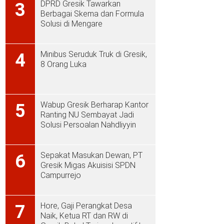
DPRD Gresik Tawarkan
3
Berbagai Skema dan Formula
Solusi di Mengare
Minibus Seruduk Truk di Gresik,
4
8 Orang Luka
Wabup Gresik Berharap Kantor
5
Ranting NU Sembayat Jadi
Solusi Persoalan Nahdliyyin
Sepakat Masukan Dewan, PT
6
Gresik Migas Akuisisi SPDN
Campurrejo
Hore, Gaji Perangkat Desa
7
Naik, Ketua RT dan RW di