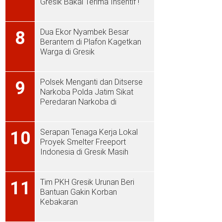
Gresik Bakal Terima Insentif !
Dua Ekor Nyambek Besar
8
Berantem di Plafon Kagetkan
Warga di Gresik
Polsek Menganti dan Ditserse
9
Narkoba Polda Jatim Sikat
Peredaran Narkoba di
Menganti
Serapan Tenaga Kerja Lokal
10
Proyek Smelter Freeport
Indonesia di Gresik Masih
Rendah
Tim PKH Gresik Urunan Beri
11
Bantuan Gakin Korban
Kebakaran