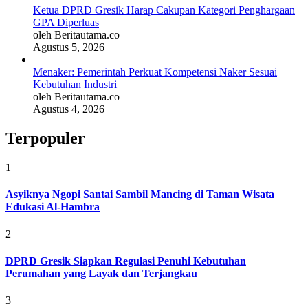
Ketua DPRD Gresik Harap Cakupan Kategori Penghargaan
GPA Diperluas
oleh Beritautama.co
Agustus 5, 2026
Menaker: Pemerintah Perkuat Kompetensi Naker Sesuai
Kebutuhan Industri
oleh Beritautama.co
Agustus 4, 2026
Terpopuler
1
Asyiknya Ngopi Santai Sambil Mancing di Taman Wisata
Edukasi Al-Hambra
2
DPRD Gresik Siapkan Regulasi Penuhi Kebutuhan
Perumahan yang Layak dan Terjangkau
3