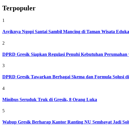
Terpopuler
1
Asyiknya Ngopi Santai Sambil Mancing di Taman Wisata Eduk
2
DPRD Gresik Siapkan Regulasi Penuhi Kebutuhan Perumahan 
3
DPRD Gresik Tawarkan Berbagai Skema dan Formula Solusi d
4
Minibus Seruduk Truk di Gresik, 8 Orang Luka
5
Wabup Gresik Berharap Kantor Ranting NU Sembayat Jadi Solu