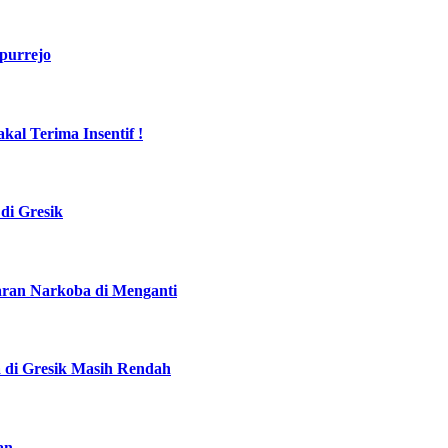
purrejo
al Terima Insentif !
di Gresik
daran Narkoba di Menganti
a di Gresik Masih Rendah
an