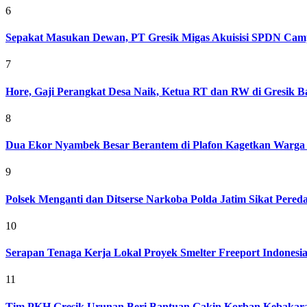
6
Sepakat Masukan Dewan, PT Gresik Migas Akuisisi SPDN Cam
7
Hore, Gaji Perangkat Desa Naik, Ketua RT dan RW di Gresik Bak
8
Dua Ekor Nyambek Besar Berantem di Plafon Kagetkan Warga 
9
Polsek Menganti dan Ditserse Narkoba Polda Jatim Sikat Pere
10
Serapan Tenaga Kerja Lokal Proyek Smelter Freeport Indonesi
11
Tim PKH Gresik Urunan Beri Bantuan Gakin Korban Kebakar