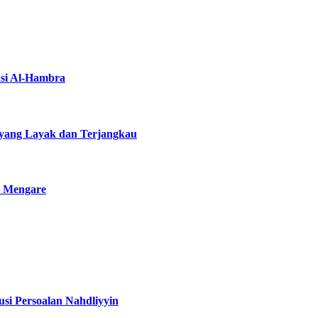
asi Al-Hambra
yang Layak dan Terjangkau
i Mengare
si Persoalan Nahdliyyin