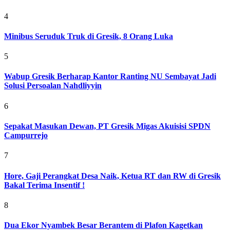
4
Minibus Seruduk Truk di Gresik, 8 Orang Luka
5
Wabup Gresik Berharap Kantor Ranting NU Sembayat Jadi
Solusi Persoalan Nahdliyyin
6
Sepakat Masukan Dewan, PT Gresik Migas Akuisisi SPDN
Campurrejo
7
Hore, Gaji Perangkat Desa Naik, Ketua RT dan RW di Gresik
Bakal Terima Insentif !
8
Dua Ekor Nyambek Besar Berantem di Plafon Kagetkan