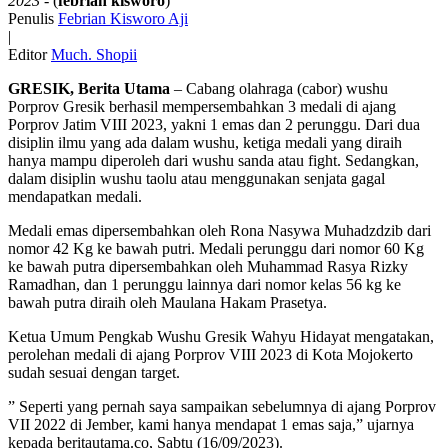
2023
- (
febrian kisworo
)
Penulis
Febrian Kisworo Aji
|
Editor
Much. Shopii
GRESIK, Berita Utama
– Cabang olahraga (cabor) wushu
Porprov Gresik berhasil mempersembahkan 3 medali di ajang
Porprov Jatim VIII 2023, yakni 1 emas dan 2 perunggu. Dari dua
disiplin ilmu yang ada dalam wushu, ketiga medali yang diraih
hanya mampu diperoleh dari wushu sanda atau fight. Sedangkan,
dalam disiplin wushu taolu atau menggunakan senjata gagal
mendapatkan medali.
Medali emas dipersembahkan oleh Rona Nasywa Muhadzdzib dari
nomor 42 Kg ke bawah putri. Medali perunggu dari nomor 60 Kg
ke bawah putra dipersembahkan oleh Muhammad Rasya Rizky
Ramadhan, dan 1 perunggu lainnya dari nomor kelas 56 kg ke
bawah putra diraih oleh Maulana Hakam Prasetya.
Ketua Umum Pengkab Wushu Gresik Wahyu Hidayat mengatakan,
perolehan medali di ajang Porprov VIII 2023 di Kota Mojokerto
sudah sesuai dengan target.
” Seperti yang pernah saya sampaikan sebelumnya di ajang Porprov
VII 2022 di Jember, kami hanya mendapat 1 emas saja,” ujarnya
kepada beritautama.co, Sabtu (16/09/2023).