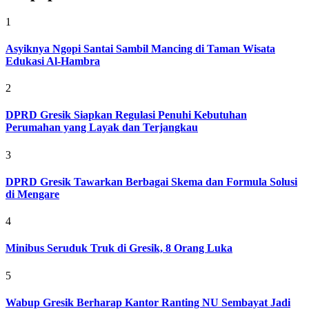
1
Asyiknya Ngopi Santai Sambil Mancing di Taman Wisata
Edukasi Al-Hambra
2
DPRD Gresik Siapkan Regulasi Penuhi Kebutuhan
Perumahan yang Layak dan Terjangkau
3
DPRD Gresik Tawarkan Berbagai Skema dan Formula Solusi
di Mengare
4
Minibus Seruduk Truk di Gresik, 8 Orang Luka
5
Wabup Gresik Berharap Kantor Ranting NU Sembayat Jadi