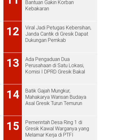
Bantuan Gakin Korban
Kebakaran
Viral Jadi Petugas Kebersihan,
12
Janda Cantik di Gresik Dapat
Dukungan Pemkab
Ada Pengaduan Dua
13
Perusahaan di Satu Lokasi,
Komisi I DPRD Gresik Bakal
Sidak ke PT Aplus Pacific
Batik Gajah Mungkur,
14
Mahakarya Warisan Budaya
Asal Gresik Turun Temurun
Pemerintah Desa Ring 1 di
15
Gresik Kawal Warganya yang
Melamar Kerja di PTFI