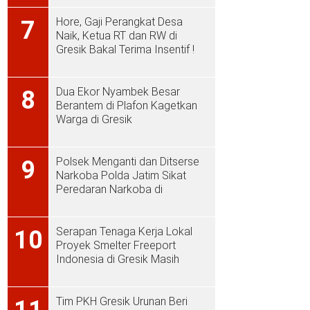
Hore, Gaji Perangkat Desa
7
Naik, Ketua RT dan RW di
Gresik Bakal Terima Insentif !
Dua Ekor Nyambek Besar
8
Berantem di Plafon Kagetkan
Warga di Gresik
Polsek Menganti dan Ditserse
9
Narkoba Polda Jatim Sikat
Peredaran Narkoba di
Menganti
Serapan Tenaga Kerja Lokal
10
Proyek Smelter Freeport
Indonesia di Gresik Masih
Rendah
Tim PKH Gresik Urunan Beri
11