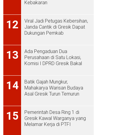
Kebakaran
Viral Jadi Petugas Kebersihan,
12
Janda Cantik di Gresik Dapat
Dukungan Pemkab
Ada Pengaduan Dua
13
Perusahaan di Satu Lokasi,
Komisi I DPRD Gresik Bakal
Sidak ke PT Aplus Pacific
Batik Gajah Mungkur,
14
Mahakarya Warisan Budaya
Asal Gresik Turun Temurun
Pemerintah Desa Ring 1 di
15
Gresik Kawal Warganya yang
Melamar Kerja di PTFI