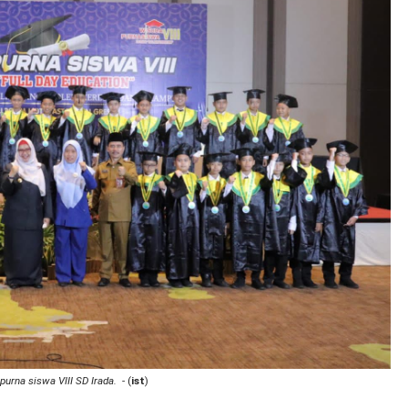
urna siswa VIII SD Irada.
- (
ist
)