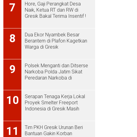
Hore, Gaji Perangkat Desa
7
Naik, Ketua RT dan RW di
Gresik Bakal Terima Insentif !
Dua Ekor Nyambek Besar
8
Berantem di Plafon Kagetkan
Warga di Gresik
Polsek Menganti dan Ditserse
9
Narkoba Polda Jatim Sikat
Peredaran Narkoba di
Menganti
Serapan Tenaga Kerja Lokal
10
Proyek Smelter Freeport
Indonesia di Gresik Masih
Rendah
Tim PKH Gresik Urunan Beri
11
Bantuan Gakin Korban