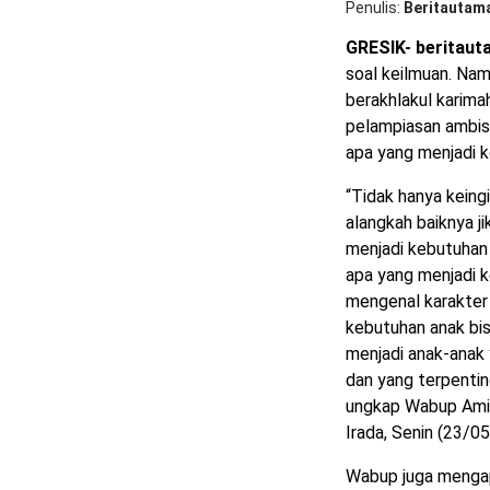
Penulis
Beritautam
GRESIK- beritaut
soal keilmuan. Na
berakhlakul karima
pelampiasan ambisi
apa yang menjadi k
“Tidak hanya keingi
alangkah baiknya j
menjadi kebutuhan
apa yang menjadi k
mengenal karakter 
kebutuhan anak bis
menjadi anak-anak
dan yang terpentin
ungkap Wabup Amin
Irada, Senin (23/0
Wabup juga mengap