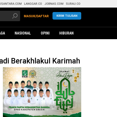
USANTARA.COM
LANGGAR.CO
JOBNAS.COM
SURAU.CO
KIRIM TULISAN
MASUK/DAFTAR
AGA
NASIONAL
OPINI
HIBURAN
di Berakhlakul Karimah