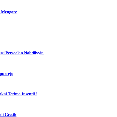
i Mengare
si Persoalan Nahdliyyin
purrejo
al Terima Insentif !
di Gresik