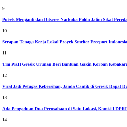
9
Polsek Menganti dan Ditserse Narkoba Polda Jatim Sikat Pere
10
Serapan Tenaga Kerja Lokal Proyek Smelter Freeport Indonesi
11
Tim PKH Gresik Urunan Beri Bantuan Gakin Korban Kebakar
12
Viral Jadi Petugas Kebersihan, Janda Cantik di Gresik Dapat
13
Ada Pengaduan Dua Perusahaan di Satu Lokasi, Komisi I DPRD 
14