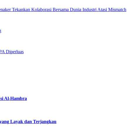
enaker Tekankan Kolaborasi Bersama Dunia Industri Atasi Mismatch
g
PA Diperluas
asi Al-Hambra
yang Layak dan Terjangkau