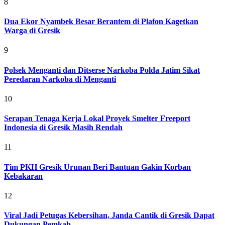
8
Dua Ekor Nyambek Besar Berantem di Plafon Kagetkan
Warga di Gresik
9
Polsek Menganti dan Ditserse Narkoba Polda Jatim Sikat
Peredaran Narkoba di Menganti
10
Serapan Tenaga Kerja Lokal Proyek Smelter Freeport
Indonesia di Gresik Masih Rendah
11
Tim PKH Gresik Urunan Beri Bantuan Gakin Korban
Kebakaran
12
Viral Jadi Petugas Kebersihan, Janda Cantik di Gresik Dapat
Dukungan Pemkab