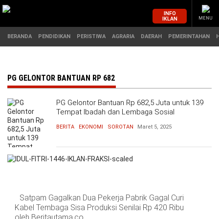
INFO
IKLAN
MENU
BERANDA
PENDIDIKAN
PERISTIWA
AGRARIA
DAERAH
PEMERINTAHAN
MASUK
PG GELONTOR BANTUAN RP 682
PG Gelontor Bantuan Rp 682,5 Juta untuk 139
BERANDA
PENDIDIKAN
Tempat Ibadah dan Lembaga Sosial
BERITA
EKONOMI
SOROTAN
Maret 5, 2025
PERISTIWA
HUKUM
AGRARIA
EKONOMI
DAERAH
OLAHRAGA
Satpam Gagalkan Dua Pekerja Pabrik Gagal Curi
PEMERINTAHAN
PENDIDIKAN
Kabel Tembaga Sisa Produksi Senilai Rp 420 Ribu
oleh Beritautama.co