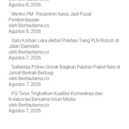
OPINI
HIBURAN
Agustus 8, 2026
Menko PM : Pesantren harus Jadi Pusat
Pemberdayaan
BERITABARU.CO
KABARBARU.CO
SERIKATNEWS.COM
PEWARTANUSANTARA.COM
LANGGAR.CO
JOBNAS.COM
SURAU.CO
oleh Beritautama.co
Agustus 8, 2026
Satu Korban Luka Akibat Puluhan Tiang PLN Roboh di
REDAKSI
TENTANG
KERJASAMA
PEDOMAN
Jalan Daendels
KAMI
MEDIA
oleh Beritautama.co
CYBER
Agustus 7, 2026
Satlantas Polres Gresik Bagikan Puluhan Paket Nasi di
Jumat Berkah Berbagi
oleh Beritautama.co
Agustus 7, 2026
PG Terus Tingkatkan Kualitas Komunikasi dan
Kolaborasi Bersama Insan Media
oleh Beritautama.co
Agustus 7, 2026