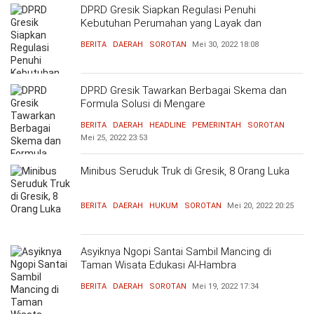
DPRD Gresik Siapkan Regulasi Penuhi
Kebutuhan Perumahan yang Layak dan
Terjangkau
BERITA
DAERAH
SOROTAN
Mei 30, 2022
18:08
DPRD Gresik Tawarkan Berbagai Skema dan
Formula Solusi di Mengare
BERITA
DAERAH
HEADLINE
PEMERINTAH
SOROTAN
Mei 25, 2022
23:53
Minibus Seruduk Truk di Gresik, 8 Orang Luka
BERITA
DAERAH
HUKUM
SOROTAN
Mei 20, 2022
20:25
Asyiknya Ngopi Santai Sambil Mancing di
Taman Wisata Edukasi Al-Hambra
BERITA
DAERAH
SOROTAN
Mei 19, 2022
17:34