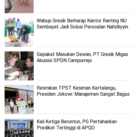
Wabup Gresik Berharap Kantor Ranting NU
Sembayat Jadi Solusi Persoalan Nahdliyyin
Sepakat Masukan Dewan, PT Gresik Migas
Akuisisi SPDN Campurrejo
Resmikan TPST Kesiman Kertalangu,
Presiden Jokowi: Manajemen Sangat Bagus
dan Tertata
Kali Ketiga Beruntun, PG Pertahankan
Predikat Tertinggi di APQO