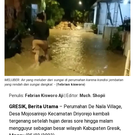
Da
OPINI
HIBURAN
Ai
Me
De
Ge
BERITABARU.CO
KABARBARU.CO
SERIKATNEWS.COM
PEWARTANUSANTARA.COM
LANGGAR.CO
JOBNAS.COM
SURAU.CO
Ja
REDAKSI
TENTANG
KERJASAMA
PEDOMAN
KAMI
MEDIA
CYBER
MELUBER. Air yang meluber dari sungai di perumahan karena kondisi jembatan
yang rendah dan sungai dangkal.
- (
febrian kisworo
)
Penulis
Febrian Kisworo Aji
|
Editor
Much. Shopii
GRESIK, Berita Utama
– Perumahan De Naila Village,
Desa Mojosarirejo Kecamatan Driyorejo kembali
tergenang setelah hujan deras sore hingga malam
mengguyur sebagian besar wilayah Kabupaten Gresik,