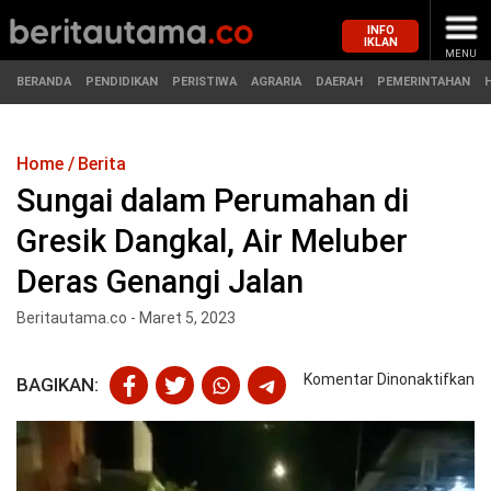
INFO
IKLAN
MENU
BERANDA
PENDIDIKAN
PERISTIWA
AGRARIA
DAERAH
PEMERINTAHAN
Home
Berita
MASUK
Sungai dalam Perumahan di
Gresik Dangkal, Air Meluber
BERANDA
PENDIDIKAN
Deras Genangi Jalan
PERISTIWA
HUKUM
Beritautama.co - Maret 5, 2023
AGRARIA
EKONOMI
pa
Komentar Dinonaktifkan
BAGIKAN:
Su
DAERAH
OLAHRAGA
da
P
PEMERINTAHAN
PENDIDIKAN
di
Gr