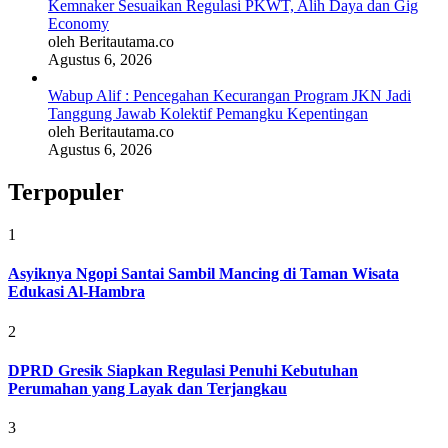
Kemnaker Sesuaikan Regulasi PKWT, Alih Daya dan Gig
Economy
oleh Beritautama.co
Agustus 6, 2026
Wabup Alif : Pencegahan Kecurangan Program JKN Jadi
Tanggung Jawab Kolektif Pemangku Kepentingan
oleh Beritautama.co
Agustus 6, 2026
Terpopuler
1
Asyiknya Ngopi Santai Sambil Mancing di Taman Wisata
Edukasi Al-Hambra
2
DPRD Gresik Siapkan Regulasi Penuhi Kebutuhan
Perumahan yang Layak dan Terjangkau
3