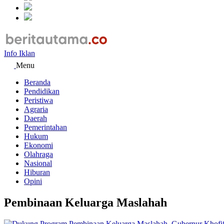
Info Iklan
Menu
Beranda
Pendidikan
Peristiwa
Agraria
Daerah
Pemerintahan
Hukum
Ekonomi
Olahraga
Nasional
Hiburan
Opini
Pembinaan Keluarga Maslahah