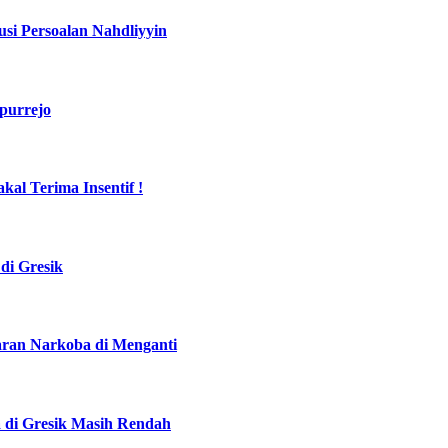
si Persoalan Nahdliyyin
purrejo
al Terima Insentif !
di Gresik
daran Narkoba di Menganti
a di Gresik Masih Rendah