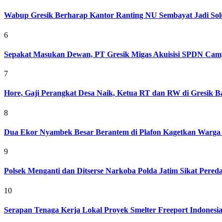
Wabup Gresik Berharap Kantor Ranting NU Sembayat Jadi Solu
6
Sepakat Masukan Dewan, PT Gresik Migas Akuisisi SPDN Cam
7
Hore, Gaji Perangkat Desa Naik, Ketua RT dan RW di Gresik Bak
8
Dua Ekor Nyambek Besar Berantem di Plafon Kagetkan Warga 
9
Polsek Menganti dan Ditserse Narkoba Polda Jatim Sikat Pere
10
Serapan Tenaga Kerja Lokal Proyek Smelter Freeport Indonesi