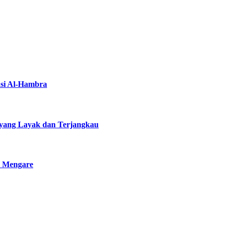
asi Al-Hambra
yang Layak dan Terjangkau
i Mengare