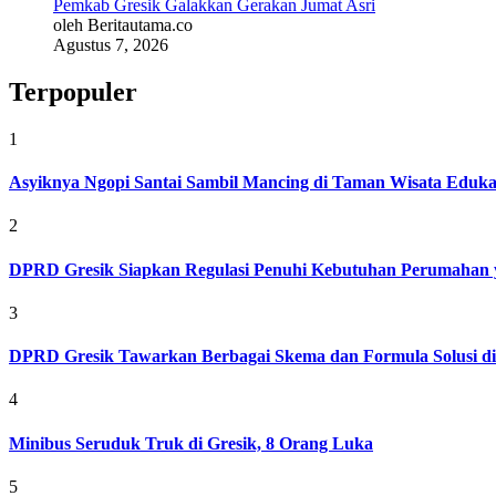
Pemkab Gresik Galakkan Gerakan Jumat Asri
oleh Beritautama.co
Agustus 7, 2026
Terpopuler
1
Asyiknya Ngopi Santai Sambil Mancing di Taman Wisata Eduk
2
DPRD Gresik Siapkan Regulasi Penuhi Kebutuhan Perumahan 
3
DPRD Gresik Tawarkan Berbagai Skema dan Formula Solusi d
4
Minibus Seruduk Truk di Gresik, 8 Orang Luka
5