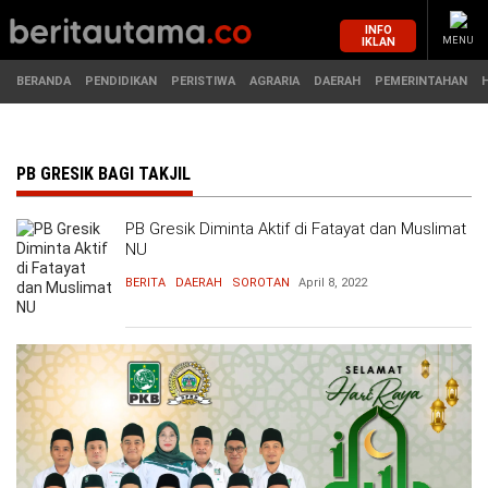
INFO
IKLAN
MENU
BERANDA
PENDIDIKAN
PERISTIWA
AGRARIA
DAERAH
PEMERINTAHAN
MASUK
PB GRESIK BAGI TAKJIL
PB Gresik Diminta Aktif di Fatayat dan Muslimat
BERANDA
PENDIDIKAN
NU
BERITA
DAERAH
SOROTAN
April 8, 2022
PERISTIWA
HUKUM
AGRARIA
EKONOMI
DAERAH
OLAHRAGA
PEMERINTAHAN
PENDIDIKAN