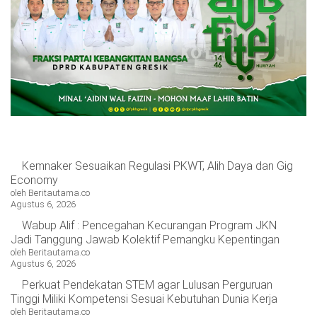
OPINI
HIBURAN
BERITABARU.CO
KABARBARU.CO
SERIKATNEWS.COM
PEWARTANUSANTARA.COM
LANGGAR.CO
JOBNAS.COM
SURAU.CO
REDAKSI
TENTANG
KERJASAMA
PEDOMAN
KAMI
MEDIA
CYBER
Kemnaker Sesuaikan Regulasi PKWT, Alih Daya dan Gig
Economy
oleh Beritautama.co
Agustus 6, 2026
Wabup Alif : Pencegahan Kecurangan Program JKN
Jadi Tanggung Jawab Kolektif Pemangku Kepentingan
oleh Beritautama.co
Agustus 6, 2026
Perkuat Pendekatan STEM agar Lulusan Perguruan
Tinggi Miliki Kompetensi Sesuai Kebutuhan Dunia Kerja
oleh Beritautama.co