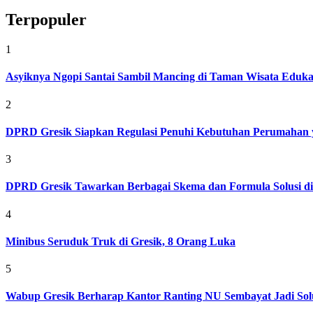
Terpopuler
1
Asyiknya Ngopi Santai Sambil Mancing di Taman Wisata Eduk
2
DPRD Gresik Siapkan Regulasi Penuhi Kebutuhan Perumahan 
3
DPRD Gresik Tawarkan Berbagai Skema dan Formula Solusi d
4
Minibus Seruduk Truk di Gresik, 8 Orang Luka
5
Wabup Gresik Berharap Kantor Ranting NU Sembayat Jadi Solu