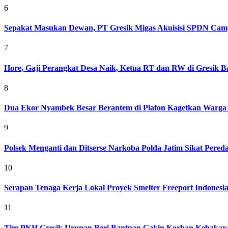
6
Sepakat Masukan Dewan, PT Gresik Migas Akuisisi SPDN Cam
7
Hore, Gaji Perangkat Desa Naik, Ketua RT dan RW di Gresik Bak
8
Dua Ekor Nyambek Besar Berantem di Plafon Kagetkan Warga 
9
Polsek Menganti dan Ditserse Narkoba Polda Jatim Sikat Pere
10
Serapan Tenaga Kerja Lokal Proyek Smelter Freeport Indonesi
11
Tim PKH Gresik Urunan Beri Bantuan Gakin Korban Kebakar