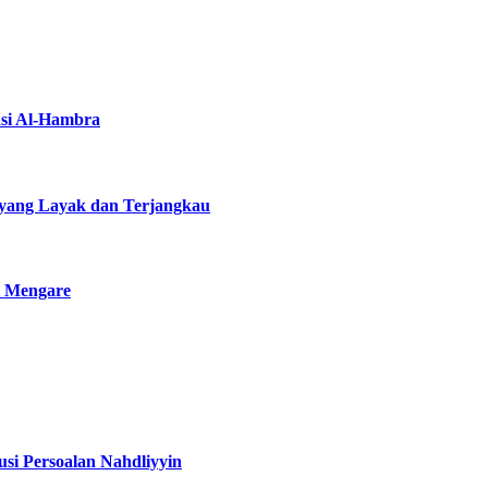
asi Al-Hambra
yang Layak dan Terjangkau
i Mengare
si Persoalan Nahdliyyin