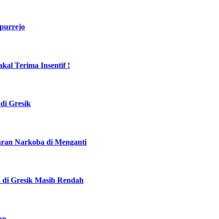
purrejo
al Terima Insentif !
di Gresik
daran Narkoba di Menganti
a di Gresik Masih Rendah
an