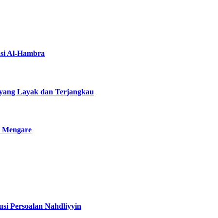
asi Al-Hambra
yang Layak dan Terjangkau
i Mengare
si Persoalan Nahdliyyin