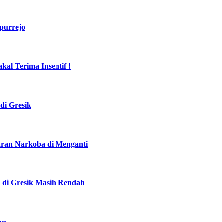
purrejo
al Terima Insentif !
di Gresik
daran Narkoba di Menganti
a di Gresik Masih Rendah
an