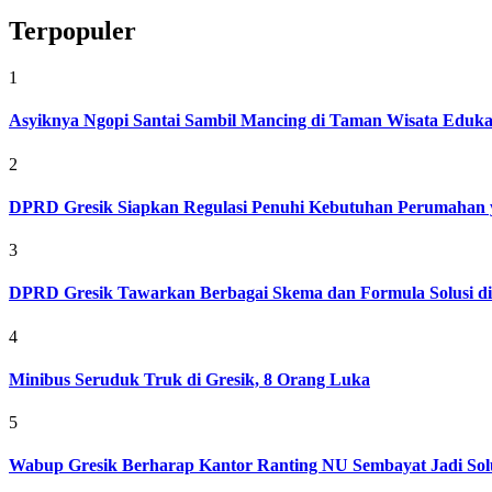
Terpopuler
1
Asyiknya Ngopi Santai Sambil Mancing di Taman Wisata Eduk
2
DPRD Gresik Siapkan Regulasi Penuhi Kebutuhan Perumahan 
3
DPRD Gresik Tawarkan Berbagai Skema dan Formula Solusi d
4
Minibus Seruduk Truk di Gresik, 8 Orang Luka
5
Wabup Gresik Berharap Kantor Ranting NU Sembayat Jadi Solu