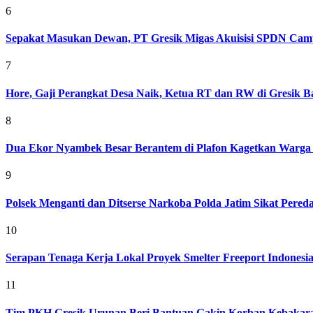
6
Sepakat Masukan Dewan, PT Gresik Migas Akuisisi SPDN Cam
7
Hore, Gaji Perangkat Desa Naik, Ketua RT dan RW di Gresik Bak
8
Dua Ekor Nyambek Besar Berantem di Plafon Kagetkan Warga 
9
Polsek Menganti dan Ditserse Narkoba Polda Jatim Sikat Pere
10
Serapan Tenaga Kerja Lokal Proyek Smelter Freeport Indonesi
11
Tim PKH Gresik Urunan Beri Bantuan Gakin Korban Kebakar