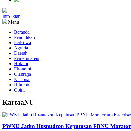
Info Iklan
Menu
Beranda
Pendidikan
Peristiwa
Agraria
Daerah
Pemerintahan
Hukum
Ekonomi
Olahraga
Nasional
Hiburan
Opini
KartaaNU
PWNU Jatim Husnudzon Keputusan PBNU Moratori