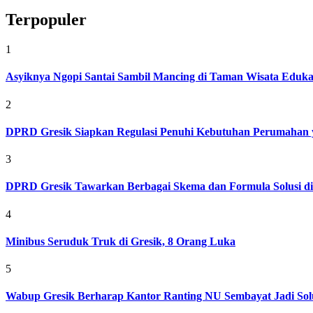
Terpopuler
1
Asyiknya Ngopi Santai Sambil Mancing di Taman Wisata Eduk
2
DPRD Gresik Siapkan Regulasi Penuhi Kebutuhan Perumahan 
3
DPRD Gresik Tawarkan Berbagai Skema dan Formula Solusi d
4
Minibus Seruduk Truk di Gresik, 8 Orang Luka
5
Wabup Gresik Berharap Kantor Ranting NU Sembayat Jadi Solu