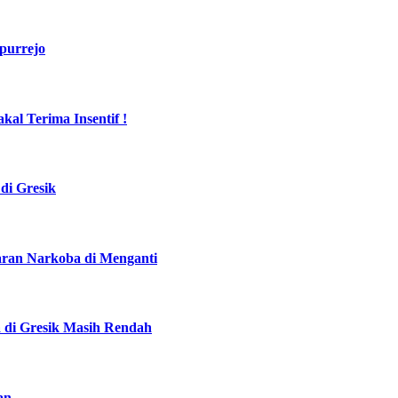
purrejo
al Terima Insentif !
di Gresik
daran Narkoba di Menganti
a di Gresik Masih Rendah
an