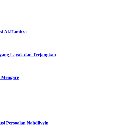
asi Al-Hambra
yang Layak dan Terjangkau
i Mengare
si Persoalan Nahdliyyin