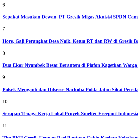
6
Sepakat Masukan Dewan, PT Gresik Migas Akuisisi SPDN Cam
7
Hore, Gaji Perangkat Desa Naik, Ketua RT dan RW di Gresik Bak
8
Dua Ekor Nyambek Besar Berantem di Plafon Kagetkan Warga 
9
Polsek Menganti dan Ditserse Narkoba Polda Jatim Sikat Pere
10
Serapan Tenaga Kerja Lokal Proyek Smelter Freeport Indonesi
11
Tim PKH Gresik Urunan Beri Bantuan Gakin Korban Kebakar