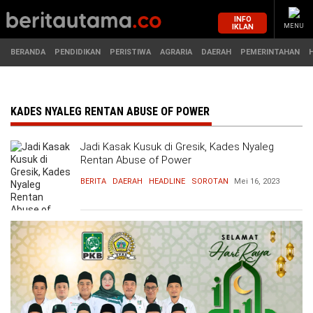
INFO
IKLAN
MENU
BERANDA
PENDIDIKAN
PERISTIWA
AGRARIA
DAERAH
PEMERINTAHAN
MASUK
KADES NYALEG RENTAN ABUSE OF POWER
Jadi Kasak Kusuk di Gresik, Kades Nyaleg
BERANDA
PENDIDIKAN
Rentan Abuse of Power
BERITA
DAERAH
HEADLINE
SOROTAN
Mei 16, 2023
PERISTIWA
HUKUM
AGRARIA
EKONOMI
DAERAH
OLAHRAGA
PEMERINTAHAN
PENDIDIKAN