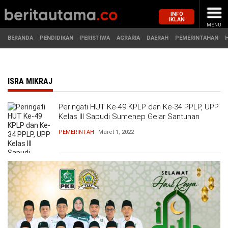
INFO
IKLAN
MENU
BERANDA
PENDIDIKAN
PERISTIWA
AGRARIA
DAERAH
PEMERINTAHAN
MASUK
ISRA MIKRAJ
Peringati HUT Ke-49 KPLP dan Ke-34 PPLP, UPP
BERANDA
PENDIDIKAN
Kelas III Sapudi Sumenep Gelar Santunan
PEMERINTAH
Maret 1, 2022
PERISTIWA
HUKUM
AGRARIA
EKONOMI
DAERAH
OLAHRAGA
PEMERINTAHAN
PENDIDIKAN