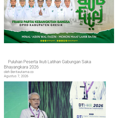
OPINI
HIBURAN
BERITABARU.CO
KABARBARU.CO
SERIKATNEWS.COM
PEWARTANUSANTARA.COM
LANGGAR.CO
JOBNAS.COM
SURAU.CO
REDAKSI
TENTANG
KERJASAMA
PEDOMAN
KAMI
MEDIA
CYBER
Puluhan Peserta Ikuti Latihan Gabungan Saka
Bhayangkara 2026
oleh Beritautama.co
Agustus 7, 2026