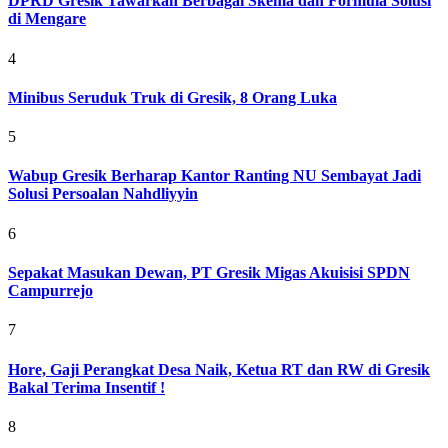
DPRD Gresik Tawarkan Berbagai Skema dan Formula Solusi
di Mengare
4
Minibus Seruduk Truk di Gresik, 8 Orang Luka
5
Wabup Gresik Berharap Kantor Ranting NU Sembayat Jadi
Solusi Persoalan Nahdliyyin
6
Sepakat Masukan Dewan, PT Gresik Migas Akuisisi SPDN
Campurrejo
7
Hore, Gaji Perangkat Desa Naik, Ketua RT dan RW di Gresik
Bakal Terima Insentif !
8