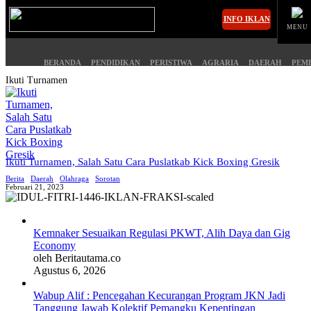
INFO IKLAN
MENU
BERANDA
PENDIDIKAN
PERISTIWA
AGRARIA
DAERAH
PEM
Ikuti Turnamen
MASUK
BERANDA
PENDIDIKAN
Ikuti Turnamen, Salah Satu Cara Puslatkab Kick Boxing Gresik
Berita
Daerah
Olahraga
Sorotan
PERISTIWA
HUKUM
Februari 21, 2023
AGRARIA
EKONOMI
Kemnaker Sesuaikan Regulasi PKWT, Alih Daya dan Gig
Economy
DAERAH
OLAHRAGA
oleh Beritautama.co
Agustus 6, 2026
PEMERINTAHAN
PENDIDIKAN
Wabup Alif : Pencegahan Kecurangan Program JKN Jadi
Tanggung Jawab Kolektif Pemangku Kepentingan
OPINI
HIBURAN