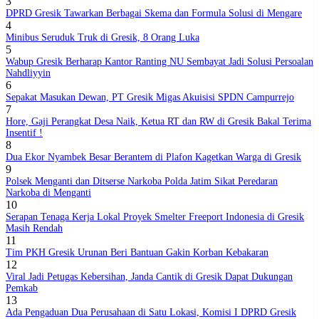
3
DPRD Gresik Tawarkan Berbagai Skema dan Formula Solusi di Mengare
4
Minibus Seruduk Truk di Gresik, 8 Orang Luka
5
Wabup Gresik Berharap Kantor Ranting NU Sembayat Jadi Solusi Persoalan
Nahdliyyin
6
Sepakat Masukan Dewan, PT Gresik Migas Akuisisi SPDN Campurrejo
7
Hore, Gaji Perangkat Desa Naik, Ketua RT dan RW di Gresik Bakal Terima
Insentif !
8
Dua Ekor Nyambek Besar Berantem di Plafon Kagetkan Warga di Gresik
9
Polsek Menganti dan Ditserse Narkoba Polda Jatim Sikat Peredaran
Narkoba di Menganti
10
Serapan Tenaga Kerja Lokal Proyek Smelter Freeport Indonesia di Gresik
Masih Rendah
11
Tim PKH Gresik Urunan Beri Bantuan Gakin Korban Kebakaran
12
Viral Jadi Petugas Kebersihan, Janda Cantik di Gresik Dapat Dukungan
Pemkab
13
Ada Pengaduan Dua Perusahaan di Satu Lokasi, Komisi I DPRD Gresik