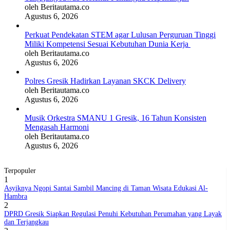
oleh Beritautama.co
Agustus 6, 2026
BERITABARU.CO
KABARBARU.CO
SERIKATNEWS.COM
PEWARTANUSANTARA.COM
LANGGAR.CO
JOBNAS.COM
SURAU.CO
Perkuat Pendekatan STEM agar Lulusan Perguruan Tinggi
Miliki Kompetensi Sesuai Kebutuhan Dunia Kerja
oleh Beritautama.co
Agustus 6, 2026
REDAKSI
TENTANG
KERJASAMA
PEDOMAN
KAMI
MEDIA
Polres Gresik Hadirkan Layanan SKCK Delivery
CYBER
oleh Beritautama.co
Agustus 6, 2026
Musik Orkestra SMANU 1 Gresik, 16 Tahun Konsisten
Mengasah Harmoni
oleh Beritautama.co
Agustus 6, 2026
Terpopuler
1
Asyiknya Ngopi Santai Sambil Mancing di Taman Wisata Edukasi Al-
Hambra
2
DPRD Gresik Siapkan Regulasi Penuhi Kebutuhan Perumahan yang Layak
dan Terjangkau