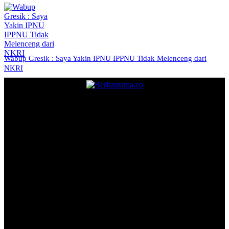
Wabup Gresik : Saya Yakin IPNU IPPNU Tidak Melenceng dari
NKRI