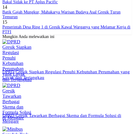
Bakal Sidak ke PT Aplus Pacific
14
Batik Gajah Mungkur, Mahakarya Warisan Budaya Asal Gresik Turun
Temurun
15
Pemerintah Desa Ring 1 di Gresik Kawal Warganya yang Melamar Kerja di
PTFI
Mungkin Anda melewatkan ini
DPRD Gresik Siapkan Regulasi Penuhi Kebutuhan Perumahan yang
Layak dan Terjangkau
DPRD Gresik Tawarkan Berbagai Skema dan Formula Solusi di
Mengare