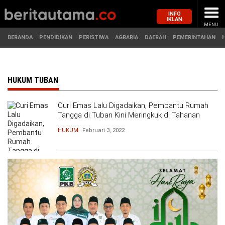
INFO
IKLAN
MENU
BERANDA
PENDIDIKAN
PERISTIWA
AGRARIA
DAERAH
PEMERINTAHAN
MASUK
HUKUM TUBAN
Curi Emas Lalu Digadaikan, Pembantu Rumah
BERANDA
PENDIDIKAN
Tangga di Tuban Kini Meringkuk di Tahanan
HUKUM
Februari 3, 2022
PERISTIWA
HUKUM
AGRARIA
EKONOMI
DAERAH
OLAHRAGA
PEMERINTAHAN
PENDIDIKAN