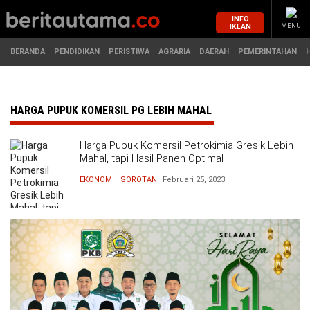
INFO
IKLAN
MENU
BERANDA
PENDIDIKAN
PERISTIWA
AGRARIA
DAERAH
PEMERINTAHAN
MASUK
HARGA PUPUK KOMERSIL PG LEBIH MAHAL
Harga Pupuk Komersil Petrokimia Gresik Lebih
BERANDA
PENDIDIKAN
Mahal, tapi Hasil Panen Optimal
EKONOMI
SOROTAN
Februari 25, 2023
PERISTIWA
HUKUM
AGRARIA
EKONOMI
DAERAH
OLAHRAGA
PEMERINTAHAN
PENDIDIKAN