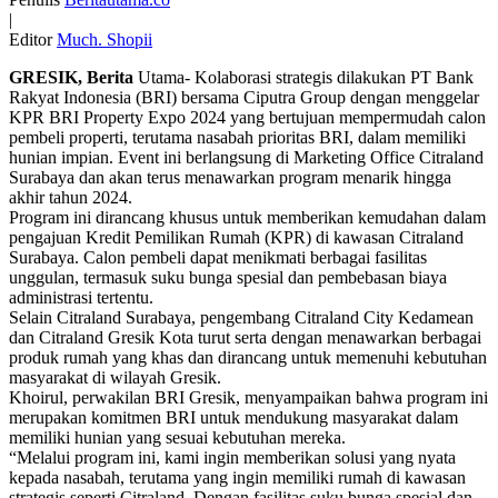
|
Editor
Much. Shopii
GRESIK, Berita
Utama- Kolaborasi strategis dilakukan PT Bank
Rakyat Indonesia (BRI) bersama Ciputra Group dengan menggelar
KPR BRI Property Expo 2024 yang bertujuan mempermudah calon
pembeli properti, terutama nasabah prioritas BRI, dalam memiliki
hunian impian. Event ini berlangsung di Marketing Office Citraland
Surabaya dan akan terus menawarkan program menarik hingga
akhir tahun 2024.
Program ini dirancang khusus untuk memberikan kemudahan dalam
pengajuan Kredit Pemilikan Rumah (KPR) di kawasan Citraland
Surabaya. Calon pembeli dapat menikmati berbagai fasilitas
unggulan, termasuk suku bunga spesial dan pembebasan biaya
administrasi tertentu.
Selain Citraland Surabaya, pengembang Citraland City Kedamean
dan Citraland Gresik Kota turut serta dengan menawarkan berbagai
produk rumah yang khas dan dirancang untuk memenuhi kebutuhan
masyarakat di wilayah Gresik.
Khoirul, perwakilan BRI Gresik, menyampaikan bahwa program ini
merupakan komitmen BRI untuk mendukung masyarakat dalam
memiliki hunian yang sesuai kebutuhan mereka.
“Melalui program ini, kami ingin memberikan solusi yang nyata
kepada nasabah, terutama yang ingin memiliki rumah di kawasan
strategis seperti Citraland. Dengan fasilitas suku bunga spesial dan