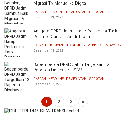
Migrasi TV Manual ke Digital
OPINI
HIBURAN
DAERAH
HEADLINE
PEMERINTAH
SOROTAN
Desember 24, 2022
BERITABARU.CO
KABARBARU.CO
SERIKATNEWS.COM
PEWARTANUSANTARA.COM
LANGGAR.CO
JOBNAS.COM
SURAU.CO
Anggota DPRD Jatim Harap Pertamina Tarik
Pertalite Campur Air di Tuban
REDAKSI
TENTANG
KERJASAMA
PEDOMAN
DAERAH
EKONOMI
HEADLINE
PEMERINTAH
SOROTAN
KAMI
MEDIA
Desember 19, 2022
CYBER
Bapemperda DPRD Jatim Targetkan 12
Raperda Dibahas di 2023
DAERAH
HEADLINE
PEMERINTAH
SOROTAN
Desember 14, 2022
1
2
3
»