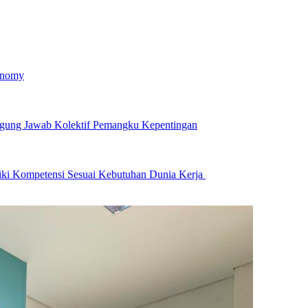
onomy
ggung Jawab Kolektif Pemangku Kepentingan
iki Kompetensi Sesuai Kebutuhan Dunia Kerja