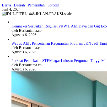
Berita
Daerah
Pemerintah
Sorotan
Juni 4, 2024
Kemnaker Sesuaikan Regulasi PKWT, Alih Daya dan Gig Ec
oleh Beritautama.co
Agustus 6, 2026
Wabup Alif : Pencegahan Kecurangan Program JKN Jadi Tan
oleh Beritautama.co
Agustus 6, 2026
Perkuat Pendekatan STEM agar Lulusan Perguruan Tinggi Mil
oleh Beritautama.co
Agustus 6, 2026