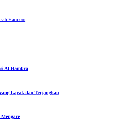
asah Harmoni
asi Al-Hambra
yang Layak dan Terjangkau
i Mengare