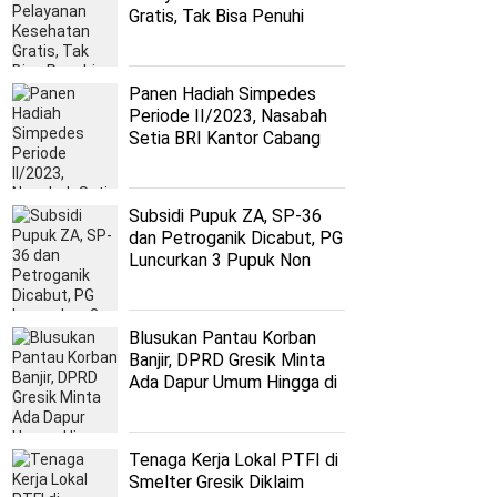
Gratis, Tak Bisa Penuhi
Kuota 500 Ribu JKN-KIS
Panen Hadiah Simpedes
Periode II/2023, Nasabah
Setia BRI Kantor Cabang
Surabaya Manukan Bawa
Pulang New Suzuki Ertiga
Subsidi Pupuk ZA, SP-36
dan Petroganik Dicabut, PG
Luncurkan 3 Pupuk Non
Subsidi Pengganti
Blusukan Pantau Korban
Banjir, DPRD Gresik Minta
Ada Dapur Umum Hingga di
Tingkat RT
Tenaga Kerja Lokal PTFI di
Smelter Gresik Diklaim