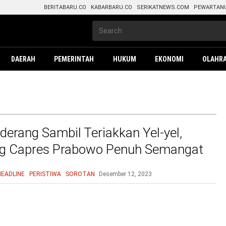
BERITABARU.CO
KABARBARU.CO
SERIKATNEWS.COM
PEWARTAN
DAERAH
PEMERINTAH
HUKUM
EKONOMI
OLAHR
erang Sambil Teriakkan Yel-yel,
g Capres Prabowo Penuh Semangat
bat
HEADLINE
PERISTIWA
SOROTAN
Desember 12, 2023