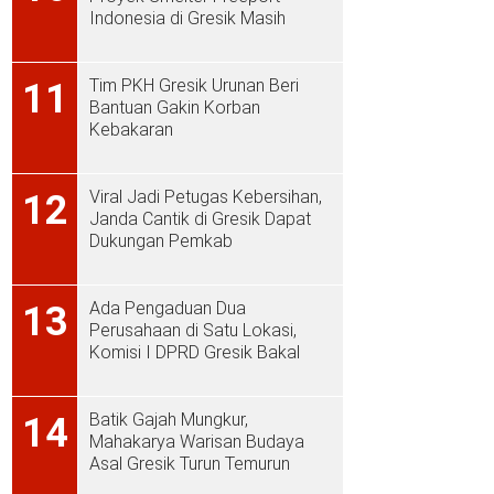
Indonesia di Gresik Masih
Rendah
Tim PKH Gresik Urunan Beri
11
Bantuan Gakin Korban
Kebakaran
Viral Jadi Petugas Kebersihan,
12
Janda Cantik di Gresik Dapat
Dukungan Pemkab
Ada Pengaduan Dua
13
Perusahaan di Satu Lokasi,
Komisi I DPRD Gresik Bakal
Sidak ke PT Aplus Pacific
Batik Gajah Mungkur,
14
Mahakarya Warisan Budaya
Asal Gresik Turun Temurun