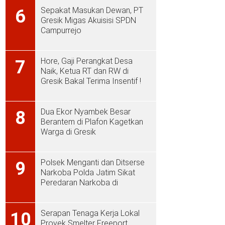
Sepakat Masukan Dewan, PT
6
Gresik Migas Akuisisi SPDN
Campurrejo
Hore, Gaji Perangkat Desa
7
Naik, Ketua RT dan RW di
Gresik Bakal Terima Insentif !
Dua Ekor Nyambek Besar
8
Berantem di Plafon Kagetkan
Warga di Gresik
Polsek Menganti dan Ditserse
9
Narkoba Polda Jatim Sikat
Peredaran Narkoba di
Menganti
Serapan Tenaga Kerja Lokal
10
Proyek Smelter Freeport