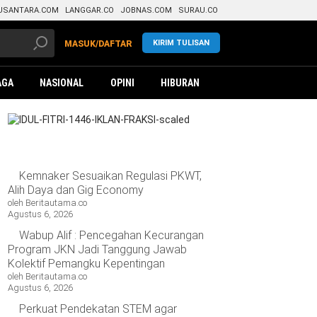
USANTARA.COM
LANGGAR.CO
JOBNAS.COM
SURAU.CO
KIRIM TULISAN
MASUK/DAFTAR
AGA
NASIONAL
OPINI
HIBURAN
Kemnaker Sesuaikan Regulasi PKWT,
Alih Daya dan Gig Economy
oleh Beritautama.co
Agustus 6, 2026
Wabup Alif : Pencegahan Kecurangan
Program JKN Jadi Tanggung Jawab
Kolektif Pemangku Kepentingan
oleh Beritautama.co
Agustus 6, 2026
Perkuat Pendekatan STEM agar