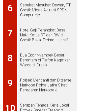
Sepakat Masukan Dewan, PT
6
Gresik Migas Akuisisi SPDN
Campurrejo
Hore, Gaji Perangkat Desa
7
Naik, Ketua RT dan RW di
Gresik Bakal Terima Insentif !
Dua Ekor Nyambek Besar
8
Berantem di Plafon Kagetkan
Warga di Gresik
Polsek Menganti dan Ditserse
9
Narkoba Polda Jatim Sikat
Peredaran Narkoba di
Menganti
Serapan Tenaga Kerja Lokal
10
Proyek Smelter Freeport