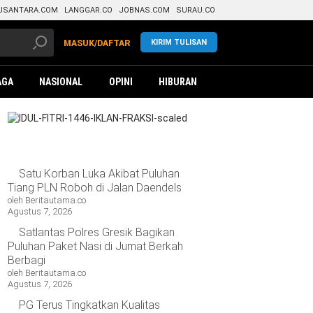
USANTARA.COM
LANGGAR.CO
JOBNAS.COM
SURAU.CO
KIRIM TULISAN
MASUK/DAFTAR
AGA
NASIONAL
OPINI
HIBURAN
Satu Korban Luka Akibat Puluhan
Tiang PLN Roboh di Jalan Daendels
oleh Beritautama.co
Agustus 7, 2026
Satlantas Polres Gresik Bagikan
Puluhan Paket Nasi di Jumat Berkah
Berbagi
oleh Beritautama.co
Agustus 7, 2026
PG Terus Tingkatkan Kualitas