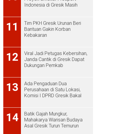
Indonesia di Gresik Masih
Rendah
Tim PKH Gresik Urunan Beri
11
Bantuan Gakin Korban
Kebakaran
Viral Jadi Petugas Kebersihan,
12
Janda Cantik di Gresik Dapat
Dukungan Pemkab
Ada Pengaduan Dua
13
Perusahaan di Satu Lokasi,
Komisi I DPRD Gresik Bakal
Sidak ke PT Aplus Pacific
Batik Gajah Mungkur,
14
Mahakarya Warisan Budaya
Asal Gresik Turun Temurun