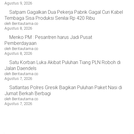
Agustus 9, 2026
OPINI
HIBURAN
Satpam Gagalkan Dua Pekerja Pabrik Gagal Curi Kabel
Tembaga Sisa Produksi Senilai Rp 420 Ribu
oleh Beritautama.co
BERITABARU.CO
KABARBARU.CO
SERIKATNEWS.COM
PEWARTANUSANTARA.COM
LANGGAR.CO
JOBNAS.COM
SURAU.CO
Agustus 8, 2026
Menko PM : Pesantren harus Jadi Pusat
Pemberdayaan
REDAKSI
TENTANG
KERJASAMA
PEDOMAN
oleh Beritautama.co
KAMI
MEDIA
Agustus 8, 2026
CYBER
Satu Korban Luka Akibat Puluhan Tiang PLN Roboh di
Jalan Daendels
oleh Beritautama.co
Agustus 7, 2026
Satlantas Polres Gresik Bagikan Puluhan Paket Nasi di
Jumat Berkah Berbagi
oleh Beritautama.co
Agustus 7, 2026