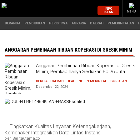
INFO
IKLAN
MENU
BERANDA
PENDIDIKAN
PERISTIWA
AGRARIA
DAERAH
PEMERINTAHAN
MASUK
ANGGARAN PEMBINAAN RIBUAN KOPERASI DI GRESIK MINIM
Anggaran Pembinaan Ribuan Koperasi di Gresik
BERANDA
PENDIDIKAN
Minim, Pemkab hanya Sediakan Rp 76 Juta
BERITA
DAERAH
HEADLINE
PEMERINTAH
SOROTAN
PERISTIWA
HUKUM
Desember 22, 2024
AGRARIA
EKONOMI
DAERAH
OLAHRAGA
Tingkatkan Kualitas Layanan Ketenagakerjaan,
PEMERINTAHAN
PENDIDIKAN
Kemenaker Integrasikan Data Lintas Instansi
oleh Beritautama.co