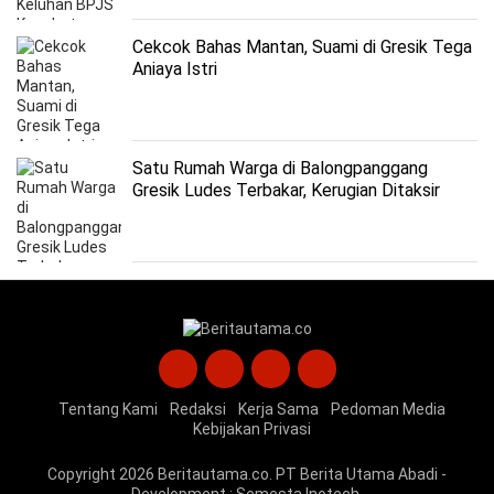
Cekcok Bahas Mantan, Suami di Gresik Tega
Aniaya Istri
Satu Rumah Warga di Balongpanggang
Gresik Ludes Terbakar, Kerugian Ditaksir
Capai Rp150 Juta
Tentang Kami
Redaksi
Kerja Sama
Pedoman Media
Kebijakan Privasi
Copyright 2026
Beritautama.co
. PT Berita Utama Abadi -